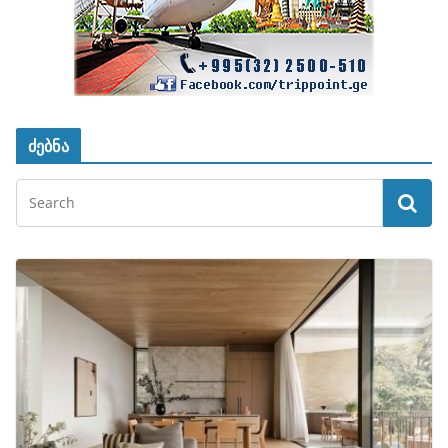
ძებნა