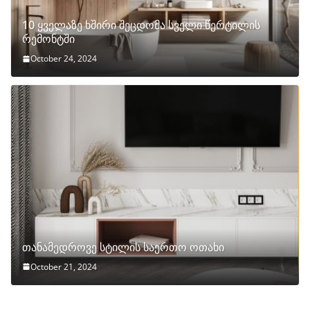
10 ყველაზე ხშირი შეცდომა სველი წერტილის
რემონტში
October 24, 2024
თანამედროვე სტილის საერთო ოთახი
October 21, 2024