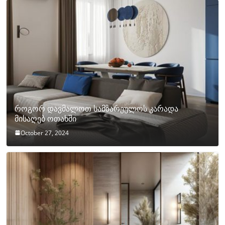
როგორ დავმალოთ სამზარეულოს კარადა
მისაღებ ოთახში
October 27, 2024