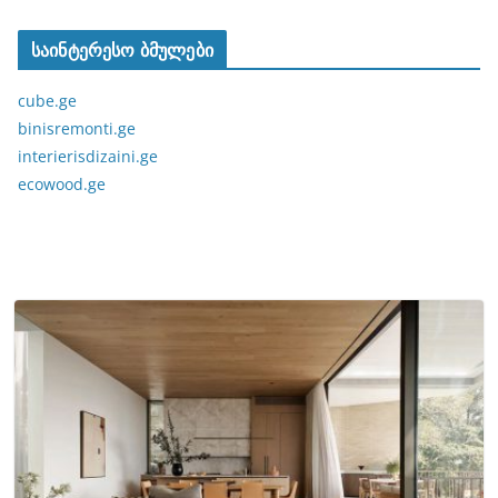
საინტერესო ბმულები
cube.ge
binisremonti.ge
interierisdizaini.ge
ecowood.ge