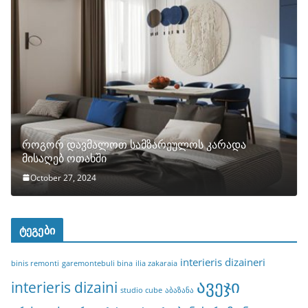
როგორ დავმალოთ სამზარეულოს კარადა
მისაღებ ოთახში
October 27, 2024
ტეგები
interieris dizaineri
binis remonti
garemontebuli bina
ilia zakaraia
ავეჯი
interieris dizaini
studio cube
აბაზანა