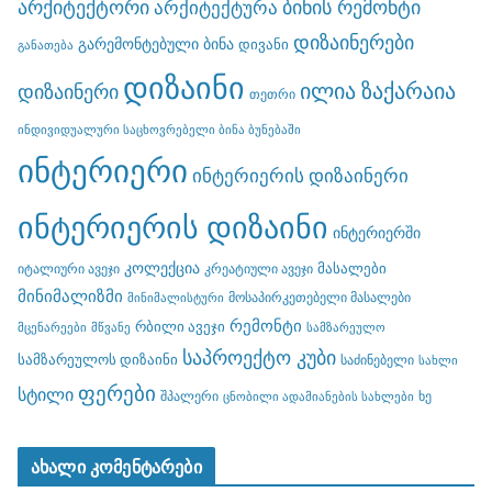
არქიტექტორი
ბინის რემონტი
არქიტექტურა
დიზაინერები
გარემონტებული ბინა
დივანი
განათება
დიზაინი
ილია ზაქარაია
დიზაინერი
თეთრი
ინდივიდუალური საცხოვრებელი ბინა ბუნებაში
ინტერიერი
ინტერიერის დიზაინერი
ინტერიერის დიზაინი
ინტერიერში
კოლექცია
მასალები
იტალიური ავეჯი
კრეატიული ავეჯი
მინიმალიზმი
მოსაპირკეთებელი მასალები
მინიმალისტური
რემონტი
რბილი ავეჯი
მცენარეები
მწვანე
სამზარეულო
საპროექტო კუბი
სამზარეულოს დიზაინი
საძინებელი
სახლი
ფერები
სტილი
შპალერი
ხე
ცნობილი ადამიანების სახლები
ახალი კომენტარები