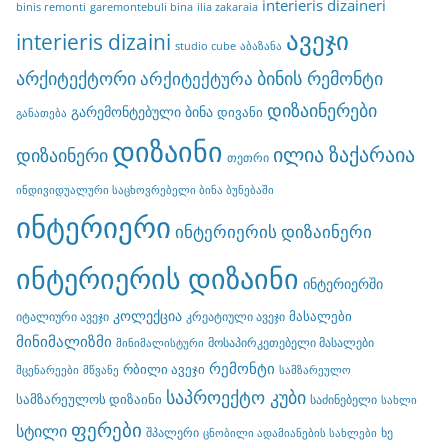
interieris dizaineri
binis remonti
garemontebuli bina
ilia zakaraia
ავეჯი
interieris dizaini
studio cube
აბაზანა
არქიტექტორი
ბინის რემონტი
არქიტექტურა
დიზაინერები
გარემონტებული ბინა
დივანი
განათება
დიზაინი
ილია ზაქარაია
დიზაინერი
თეთრი
ინდივიდუალური საცხოვრებელი ბინა ბუნებაში
ინტერიერი
ინტერიერის დიზაინერი
ინტერიერის დიზაინი
ინტერიერში
კოლექცია
მასალები
იტალიური ავეჯი
კრეატიული ავეჯი
მინიმალიზმი
მოსაპირკეთებელი მასალები
მინიმალისტური
რემონტი
რბილი ავეჯი
მცენარეები
მწვანე
სამზარეულო
საპროექტო კუბი
სამზარეულოს დიზაინი
საძინებელი
სახლი
ფერები
სტილი
შპალერი
ხე
ცნობილი ადამიანების სახლები