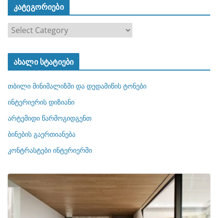
კატეგორიები
კ
ა
ტ
ახალი სტატიები
ე
გ
თბილი მინიმალიზმი და დედამიწის ტონები
ო
რ
ინტერიერის დიზიანი
ი
არტემიდი წარმოგიდგენთ
ე
ბინების გაერთიანება
ბ
ი
კონტრასტები ინტერიერში