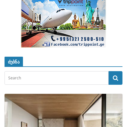
ძებნა