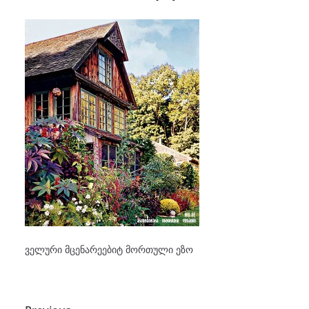
ველური მცენარეებიტ მორთული ეზო