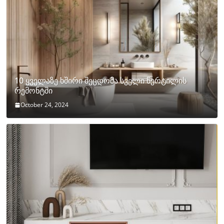
10 ყველაზე ხშირი შეცდომა სველი წერტილის
რემონტში
October 24, 2024