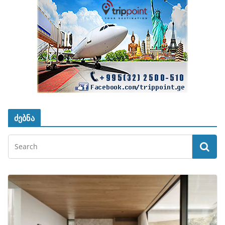
ძებნა