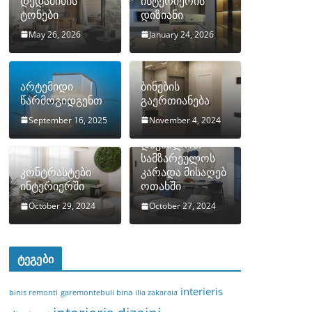
დედამიწის
ინტერიერის
ტონები
დიზიანი
May 26, 2026
January 24, 2026
არტემიდი
ბინების
წარმოგიდგენთ
გაერთიანება
September 16, 2025
November 4, 2024
როგორ
დავმალოთ
სამზარეულოს
კონტრასტები
კარადა მისაღებ
ინტერიერში
ოთახში
October 29, 2024
October 27, 2024
ტეგები
interieris
binis remonti
garemontebuli bina
ilia zakaraia