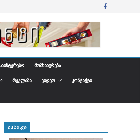
ᲡᲐᲘᲜᲢᲔᲠᲔᲡᲝ
ᲛᲝᲛᲡᲐᲮᲣᲠᲔᲑᲐ
Ი
ᲠᲔᲙᲚᲐᲛᲐ
ᲕᲘᲓᲔᲝ
ᲙᲝᲜᲢᲐᲥᲢᲘ
cube.ge