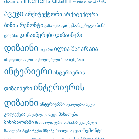
interieris dizaini
dizaineri
studio cube
აბაზანა
ავეჯი
არქიტექტორი
არქიტექტურა
ბინის რემონტი
გარემონტებული ბინა
განათება
დიზაინერები
დიზაინერი
დივანი
დიზაინი
ილია ზაქარაია
თეთრი
ინდივიდუალური საცხოვრებელი ბინა ბუნებაში
ინტერიერი
ინტერიერის
ინტერიერის
დიზაინერი
დიზაინი
ინტერიერში
იტალიური ავეჯი
კოლექცია
მასალები
კრეატიული ავეჯი
მინიმალიზმი
მოსაპირკეთებელი
მინიმალისტური
რემონტი
რბილი ავეჯი
მასალები
მცენარეები
მწვანე