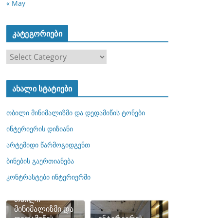
« May
კატეგორიები
კ
ა
ტ
ახალი სტატიები
ე
გ
თბილი მინიმალიზმი და დედამიწის ტონები
ო
რ
ინტერიერის დიზიანი
ი
არტემიდი წარმოგიდგენთ
ე
ბინების გაერთიანება
ბ
ი
კონტრასტები ინტერიერში
თბილი
მინიმალიზმი და