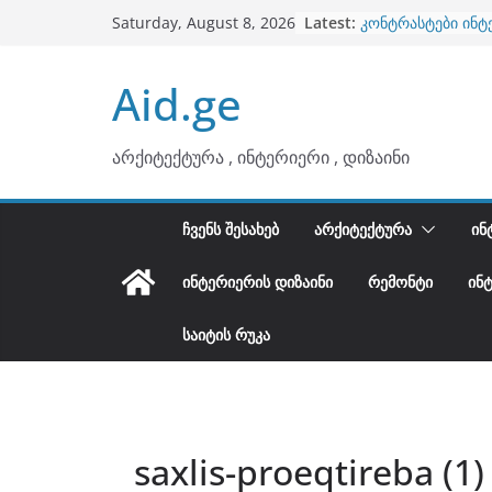
Skip
Latest:
კონტრასტები ინტ
Saturday, August 8, 2026
to
თბილი მინიმალიზ
ტონები
content
Aid.ge
ინტერიერის დიზი
არტემიდი წარმო
ბინების გაერთიან
არქიტექტურა , ინტერიერი , დიზაინი
ᲩᲕᲔᲜᲡ ᲨᲔᲡᲐᲮᲔᲑ
ᲐᲠᲥᲘᲢᲔᲥᲢᲣᲠᲐ
ᲘᲜ
ᲘᲜᲢᲔᲠᲘᲔᲠᲘᲡ ᲓᲘᲖᲐᲘᲜᲘ
ᲠᲔᲛᲝᲜᲢᲘ
ᲘᲜ
ᲡᲐᲘᲢᲘᲡ ᲠᲣᲙᲐ
saxlis-proeqtireba (1)