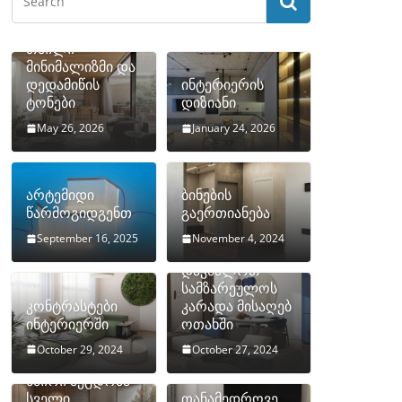
თბილი
მინიმალიზმი და
დედამიწის
ინტერიერის
ტონები
დიზიანი
May 26, 2026
January 24, 2026
არტემიდი
ბინების
წარმოგიდგენთ
გაერთიანება
September 16, 2025
November 4, 2024
როგორ
დავმალოთ
სამზარეულოს
კონტრასტები
კარადა მისაღებ
ინტერიერში
ოთახში
October 29, 2024
October 27, 2024
10 ყველაზე
ხშირი შეცდომა
სველი
თანამედროვე