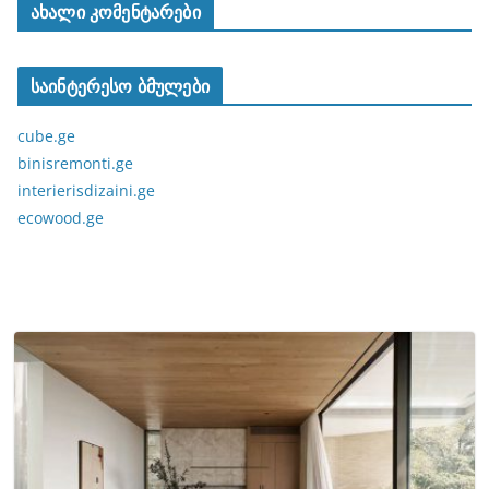
ახალი კომენტარები
საინტერესო ბმულები
cube.ge
binisremonti.ge
interierisdizaini.ge
ecowood.ge