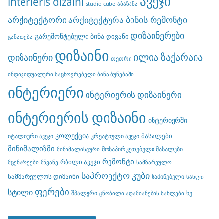
ავეჯი
interieris dizaini
studio cube
აბაზანა
არქიტექტორი
ბინის რემონტი
არქიტექტურა
დიზაინერები
გარემონტებული ბინა
დივანი
განათება
დიზაინი
ილია ზაქარაია
დიზაინერი
თეთრი
ინდივიდუალური საცხოვრებელი ბინა ბუნებაში
ინტერიერი
ინტერიერის დიზაინერი
ინტერიერის დიზაინი
ინტერიერში
კოლექცია
მასალები
იტალიური ავეჯი
კრეატიული ავეჯი
მინიმალიზმი
მოსაპირკეთებელი მასალები
მინიმალისტური
რემონტი
რბილი ავეჯი
მცენარეები
მწვანე
სამზარეულო
საპროექტო კუბი
სამზარეულოს დიზაინი
საძინებელი
სახლი
ფერები
სტილი
შპალერი
ხე
ცნობილი ადამიანების სახლები