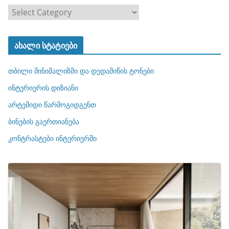
კ
ა
ტ
ახალი სტატიები
ე
გ
თბილი მინიმალიზმი და დედამიწის ტონები
ო
რ
ინტერიერის დიზიანი
ი
არტემიდი წარმოგიდგენთ
ე
ბინების გაერთიანება
ბ
ი
კონტრასტები ინტერიერში