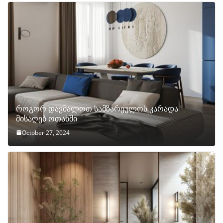
როგორ დავმალოთ სამზარეულოს კარადა
მისაღებ ოთახში
October 27, 2024