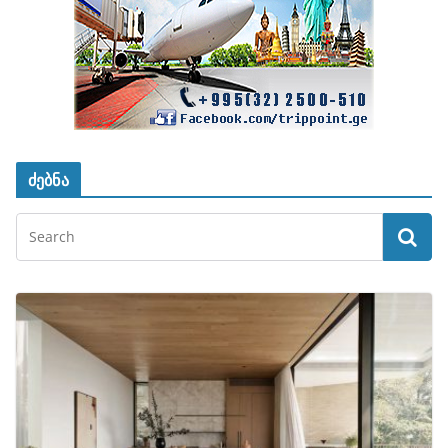
ძებნა