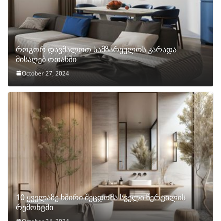
როგორ დავმალოთ სამზარეულოს კარადა
მისაღებ ოთახში
October 27, 2024
10 ყველაზე ხშირი შეცდომა სველი წერტილის
რემონტში