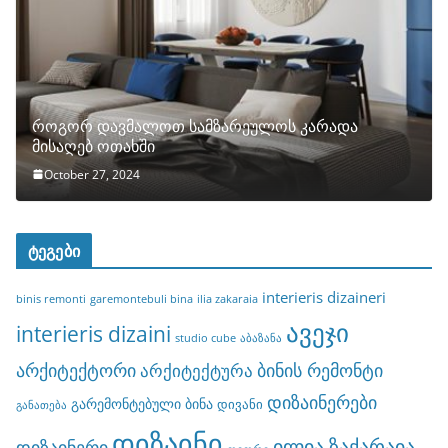
როგორ დავმალოთ სამზარეულოს კარადა
მისაღებ ოთახში
October 27, 2024
ტეგები
interieris dizaineri
binis remonti
garemontebuli bina
ilia zakaraia
ავეჯი
interieris dizaini
studio cube
აბაზანა
არქიტექტორი
ბინის რემონტი
არქიტექტურა
დიზაინერები
გარემონტებული ბინა
დივანი
განათება
დიზაინი
ილია ზაქარაია
დიზაინერი