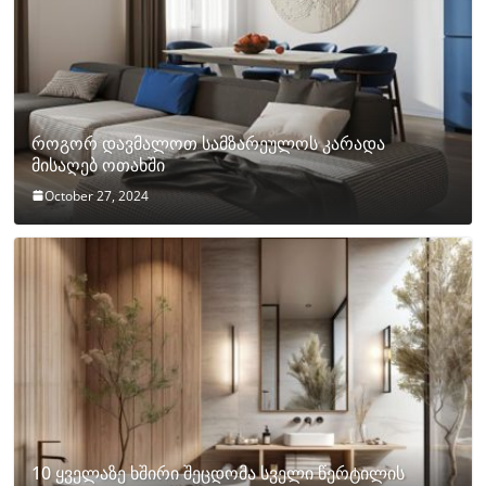
როგორ დავმალოთ სამზარეულოს კარადა
მისაღებ ოთახში
October 27, 2024
10 ყველაზე ხშირი შეცდომა სველი წერტილის