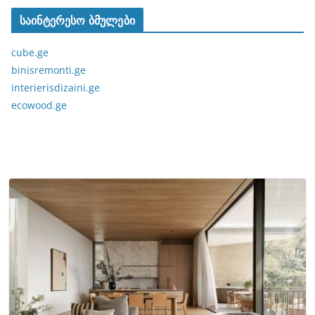
საინტერესო ბმულები
cube.ge
binisremonti.ge
interierisdizaini.ge
ecowood.ge