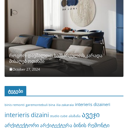
როგორ დავმალოთ სამზარეულოს კარადა
მისაღებ ოთახში
October 27, 2024
ტეგები
interieris dizaineri
binis remonti
garemontebuli bina
ilia zakaraia
ავეჯი
interieris dizaini
studio cube
აბაზანა
არქიტექტორი
ბინის რემონტი
არქიტექტურა