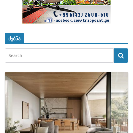
ძებნა