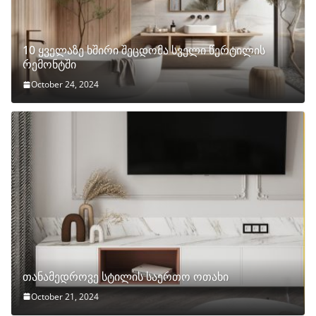
10 ყველაზე ხშირი შეცდომა სველი წერტილის
რემონტში
October 24, 2024
თანამედროვე სტილის საერთო ოთახი
October 21, 2024