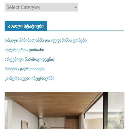
კ
ა
ტ
ახალი სტატიები
ე
გ
თბილი მინიმალიზმი და დედამიწის ტონები
ო
რ
ინტერიერის დიზიანი
ი
არტემიდი წარმოგიდგენთ
ე
ბინების გაერთიანება
ბ
ი
კონტრასტები ინტერიერში