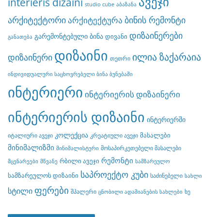
ავეჯი
interieris dizaini
studio cube
აბაზანა
არქიტექტორი
ბინის რემონტი
არქიტექტურა
დიზაინერები
გარემონტებული ბინა
დივანი
განათება
დიზაინი
ილია ზაქარაია
დიზაინერი
თეთრი
ინდივიდუალური საცხოვრებელი ბინა ბუნებაში
ინტერიერი
ინტერიერის დიზაინერი
ინტერიერის დიზაინი
ინტერიერში
კოლექცია
მასალები
იტალიური ავეჯი
კრეატიული ავეჯი
მინიმალიზმი
მოსაპირკეთებელი მასალები
მინიმალისტური
რემონტი
რბილი ავეჯი
მცენარეები
მწვანე
სამზარეულო
საპროექტო კუბი
სამზარეულოს დიზაინი
საძინებელი
სახლი
ფერები
სტილი
შპალერი
ხე
ცნობილი ადამიანების სახლები