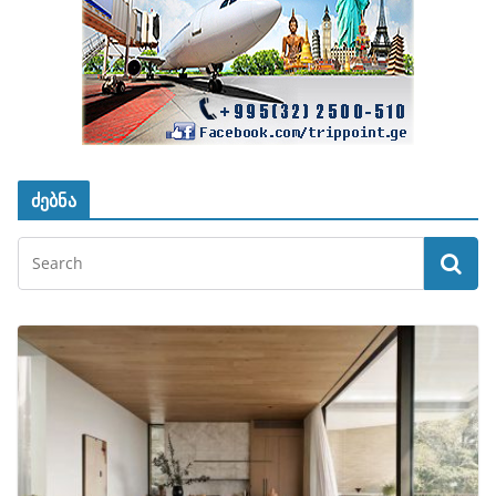
ძებნა