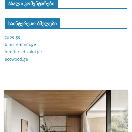
ახალი კომენტარები
საინტერესო ბმულები
cube.ge
binisremonti.ge
interierisdizaini.ge
ecowood.ge