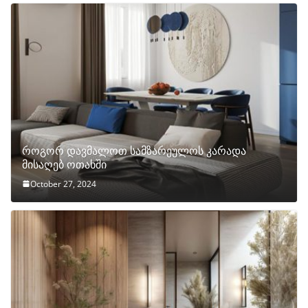
როგორ დავმალოთ სამზარეულოს კარადა
მისაღებ ოთახში
October 27, 2024