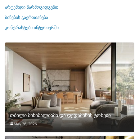
ი
არტემიდი წარმოგიდგენთ
ე
ბინების გაერთიანება
ბ
ი
კონტრასტები ინტერიერში
თბილი მინიმალიზმი და დედამიწის ტონები
May 26, 2026