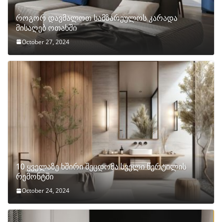
როგორ დავმალოთ სამზარეულოს კარადა
მისაღებ ოთახში
October 27, 2024
10 ყველაზე ხშირი შეცდომა სველი წერტილის
რემონტში
October 24, 2024