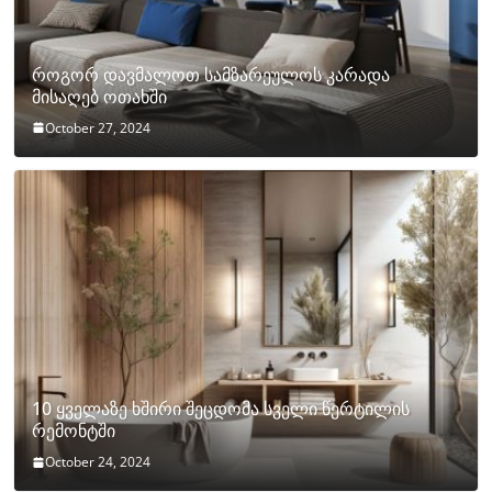
როგორ დავმალოთ სამზარეულოს კარადა
მისაღებ ოთახში
October 27, 2024
10 ყველაზე ხშირი შეცდომა სველი წერტილის
რემონტში
October 24, 2024