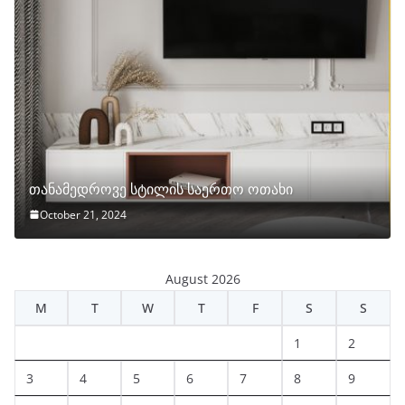
თანამედროვე სტილის საერთო ოთახი
October 21, 2024
August 2026
M
T
W
T
F
S
S
1
2
3
4
5
6
7
8
9