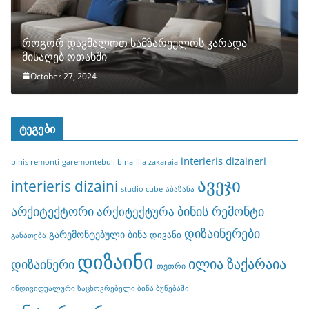
როგორ დავმალოთ სამზარეულოს კარადა
მისაღებ ოთახში
October 27, 2024
ტეგები
interieris dizaineri
binis remonti
garemontebuli bina
ilia zakaraia
ავეჯი
interieris dizaini
studio cube
აბაზანა
არქიტექტორი
ბინის რემონტი
არქიტექტურა
დიზაინერები
გარემონტებული ბინა
დივანი
განათება
დიზაინი
ილია ზაქარაია
დიზაინერი
თეთრი
ინდივიდუალური საცხოვრებელი ბინა ბუნებაში