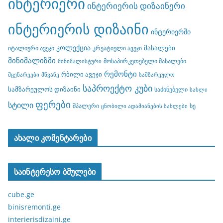
ინტერიერი
ინტერიერის დიზაინერი
ინტერიერის დიზაინი
ინტერიერში
კოლექცია
მასალები
იტალიური ავეჯი
კრეატიული ავეჯი
მინიმალიზმი
მოსაპირკეთებელი მასალები
მინიმალისტური
რემონტი
რბილი ავეჯი
მცენარეები
მწვანე
სამზარეულო
საპროექტო კუბი
სამზარეულოს დიზაინი
საძინებელი
სახლი
ფერები
სტილი
შპალერი
ხე
ცნობილი ადამიანების სახლები
ახალი კომენტარები
საინტერესო ბმულები
cube.ge
binisremonti.ge
interierisdizaini.ge