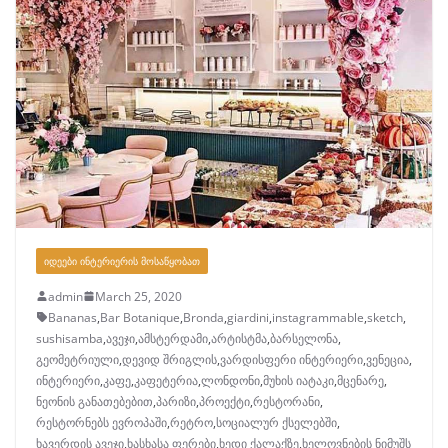
ᲘᲓᲔᲔᲑᲘ ᲘᲜᲢᲔᲠᲘᲔᲠᲘᲡ ᲛᲝᲡᲐᲬᲧᲝᲑᲐᲗ
admin
March 25, 2020
Bananas
,
Bar Botanique
,
Bronda
,
giardini
,
instagrammable
,
sketch
,
sushisamba
,
ავეჯი
,
ამსტერდამი
,
არტისტმა
,
ბარსელონა
,
გეომეტრიული
,
დევიდ შრიგლის
,
ვარდისფერი ინტერიერი
,
ვენეცია
,
ინტერიერი
,
კაფე
,
კაფეტერია
,
ლონდონი
,
მუხის იატაკი
,
მცენარე
,
ნეონის განათებებით
,
პარიზი
,
პროექტი
,
რესტორანი
,
რესტორნებს ევროპაში
,
რეტრო
,
სოციალურ ქსელებში
,
ხავერდის ავეჯი
,
ხასხასა ფერები
,
ხედი ქალაქზე
,
ხელოვნების ნიმუშს