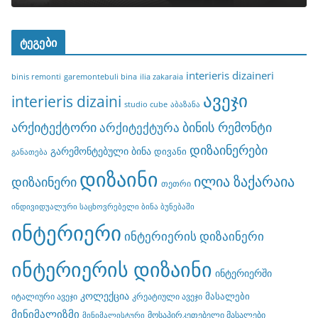
ტეგები
interieris dizaineri
binis remonti
garemontebuli bina
ilia zakaraia
ავეჯი
interieris dizaini
studio cube
აბაზანა
არქიტექტორი
ბინის რემონტი
არქიტექტურა
დიზაინერები
გარემონტებული ბინა
დივანი
განათება
დიზაინი
ილია ზაქარაია
დიზაინერი
თეთრი
ინდივიდუალური საცხოვრებელი ბინა ბუნებაში
ინტერიერი
ინტერიერის დიზაინერი
ინტერიერის დიზაინი
ინტერიერში
კოლექცია
მასალები
იტალიური ავეჯი
კრეატიული ავეჯი
მინიმალიზმი
მოსაპირკეთებელი მასალები
მინიმალისტური