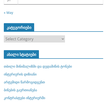
« May
კატეგორიები
კ
ა
ტ
ახალი სტატიები
ე
გ
თბილი მინიმალიზმი და დედამიწის ტონები
ო
რ
ინტერიერის დიზიანი
ი
არტემიდი წარმოგიდგენთ
ე
ბინების გაერთიანება
ბ
ი
კონტრასტები ინტერიერში