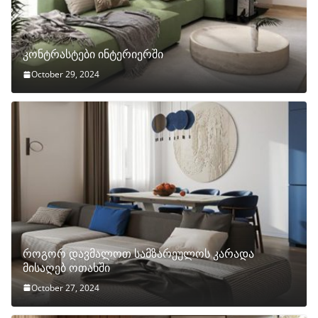
კონტრასტები ინტერიერში
October 29, 2024
როგორ დავმალოთ სამზარეულოს კარადა
მისაღებ ოთახში
October 27, 2024