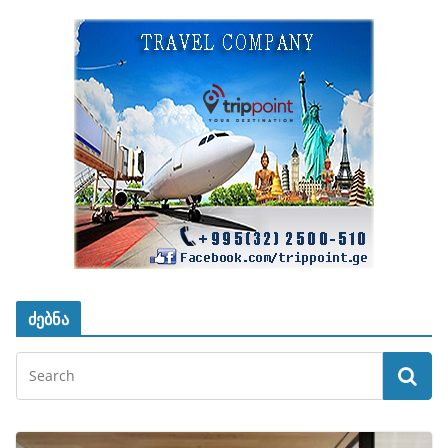
ძებნა