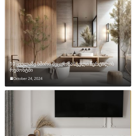
10 ყველაზე ხშირი შეცდომა სველი წერტილის
რემონტში
October 24, 2024