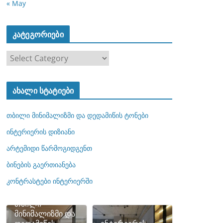
« May
კატეგორიები
კ
ა
ტ
ახალი სტატიები
ე
გ
თბილი მინიმალიზმი და დედამიწის ტონები
ო
რ
ინტერიერის დიზიანი
ი
არტემიდი წარმოგიდგენთ
ე
ბინების გაერთიანება
ბ
ი
კონტრასტები ინტერიერში
თბილი
მინიმალიზმი და