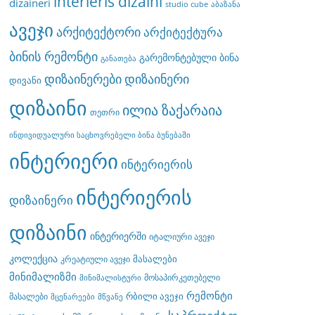
interieris dizaini
dizaineri
studio cube
აბაზანა
ავეჯი
არქიტექტორი
არქიტექტურა
ბინის რემონტი
გარემონტებული ბინა
განათება
დიზაინერები
დიზაინერი
დივანი
დიზაინი
ილია ზაქარაია
თეთრი
ინდივიდუალური საცხოვრებელი ბინა ბუნებაში
ინტერიერი
ინტერიერის
ინტერიერის
დიზაინერი
დიზაინი
ინტერიერში
იტალიური ავეჯი
კოლექცია
მასალები
კრეატიული ავეჯი
მინიმალიზმი
მოსაპირკეთებელი
მინიმალისტური
რემონტი
რბილი ავეჯი
მასალები
მცენარეები
მწვანე