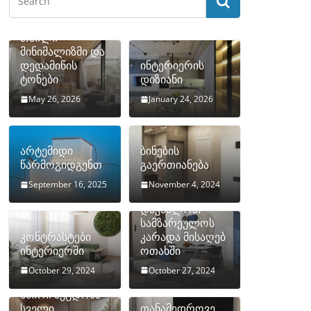
თბილი
მინიმალიზმი და
დედამიწის
ინტერიერის
ტონები
დიზიანი
May 26, 2026
January 24, 2026
არტემიდი
ბინების
წარმოგიდგენთ
გაერთიანება
September 16, 2025
November 4, 2024
როგორ
დავმალოთ
სამზარეულოს
კონტრასტები
კარადა მისაღებ
ინტერიერში
ოთახში
October 29, 2024
October 27, 2024
10 ყველაზე
ხშირი შეცდომა
სველი
თანამედროვე