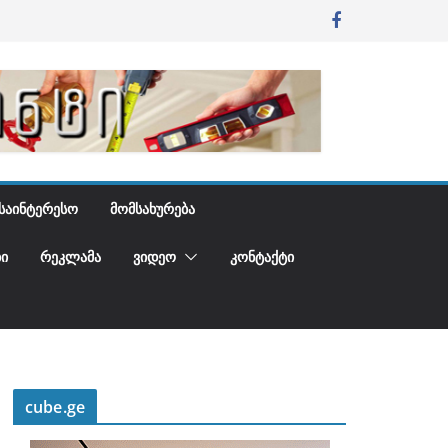
ᲡᲐᲘᲜᲢᲔᲠᲔᲡᲝ
ᲛᲝᲛᲡᲐᲮᲣᲠᲔᲑᲐ
Ი
ᲠᲔᲙᲚᲐᲛᲐ
ᲕᲘᲓᲔᲝ
ᲙᲝᲜᲢᲐᲥᲢᲘ
cube.ge