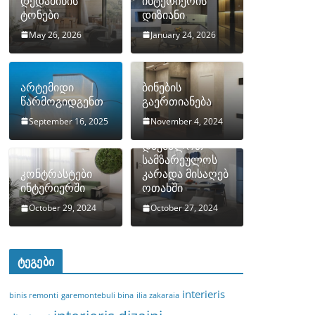
დედამიწის
ინტერიერის
ტონები
დიზიანი
May 26, 2026
January 24, 2026
არტემიდი
ბინების
წარმოგიდგენთ
გაერთიანება
September 16, 2025
November 4, 2024
როგორ
დავმალოთ
სამზარეულოს
კონტრასტები
კარადა მისაღებ
ინტერიერში
ოთახში
October 29, 2024
October 27, 2024
ტეგები
interieris
binis remonti
garemontebuli bina
ilia zakaraia