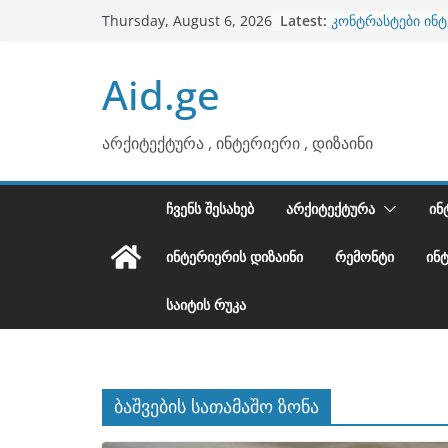
Skip
Latest:
კონტრასტები ინ
Thursday, August 6, 2026
to
თბილი მინიმალიზ
ტონები
content
Aid.ge
ინტერიერის დიზი
არტემიდი წარმო
ბინების გაერთია
არქიტექტურა , ინტერიერი , დიზაინი
ᲩᲕᲔᲜᲡ ᲨᲔᲡᲐᲮᲔᲑ
ᲐᲠᲥᲘᲢᲔᲥᲢᲣᲠᲐ
ᲘᲜ
ᲘᲜᲢᲔᲠᲘᲔᲠᲘᲡ ᲓᲘᲖᲐᲘᲜᲘ
ᲠᲔᲛᲝᲜᲢᲘ
ᲘᲜ
ᲡᲐᲘᲢᲘᲡ ᲠᲣᲙᲐ
ბაშვების სათამაშო ზონა