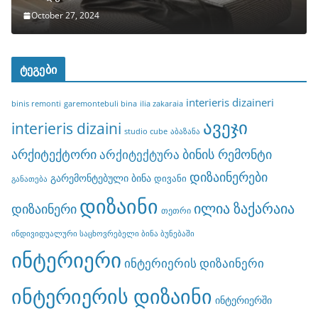
October 27, 2024
ტეგები
interieris dizaineri
binis remonti
garemontebuli bina
ilia zakaraia
ავეჯი
interieris dizaini
studio cube
აბაზანა
არქიტექტორი
ბინის რემონტი
არქიტექტურა
დიზაინერები
გარემონტებული ბინა
დივანი
განათება
დიზაინი
ილია ზაქარაია
დიზაინერი
თეთრი
ინდივიდუალური საცხოვრებელი ბინა ბუნებაში
ინტერიერი
ინტერიერის დიზაინერი
ინტერიერის დიზაინი
ინტერიერში