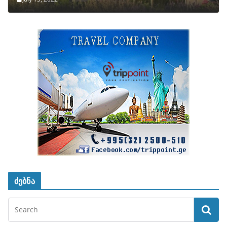
ძებნა