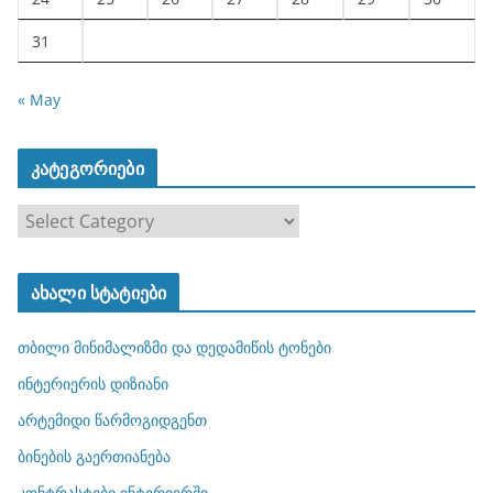
31
« May
კატეგორიები
კ
ა
ტ
ახალი სტატიები
ე
გ
თბილი მინიმალიზმი და დედამიწის ტონები
ო
რ
ინტერიერის დიზიანი
ი
არტემიდი წარმოგიდგენთ
ე
ბინების გაერთიანება
ბ
ი
კონტრასტები ინტერიერში