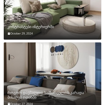
კონტრასტები ინტერიერში
October 29, 2024
როგორ დავმალოთ სამზარეულოს კარადა
მისაღებ ოთახში
October 27, 2024