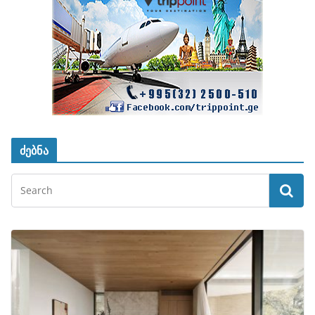
ძებნა