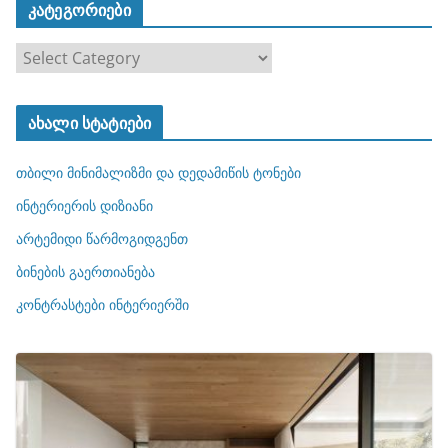
კატეგორიები
კ
ა
ტ
ახალი სტატიები
ე
გ
თბილი მინიმალიზმი და დედამიწის ტონები
ო
რ
ინტერიერის დიზიანი
ი
არტემიდი წარმოგიდგენთ
ე
ბინების გაერთიანება
ბ
ი
კონტრასტები ინტერიერში