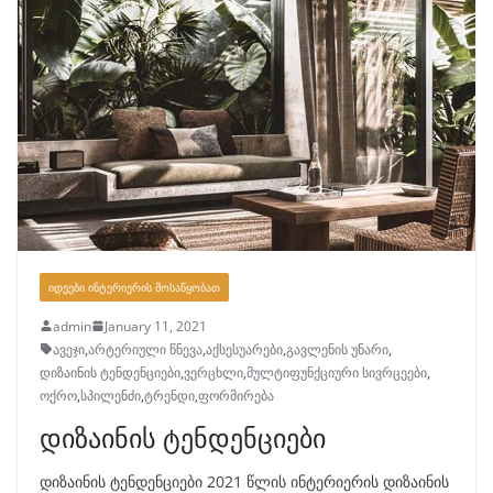
ᲘᲓᲔᲔᲑᲘ ᲘᲜᲢᲔᲠᲘᲔᲠᲘᲡ ᲛᲝᲡᲐᲬᲧᲝᲑᲐᲗ
admin
January 11, 2021
ავეჯი
,
არტერიული წნევა
,
აქსესუარები
,
გავლენის უნარი
,
დიზაინის ტენდენციები
,
ვერცხლი
,
მულტიფუნქციური სივრცეები
,
ოქრო
,
სპილენძი
,
ტრენდი
,
ფორმირება
დიზაინის ტენდენციები
დიზაინის ტენდენციები 2021 წლის ინტერიერის დიზაინის