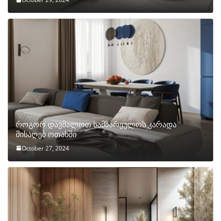
როგორ დავმალოთ სამზარეულოს კარადა
მისაღებ ოთახში
October 27, 2024