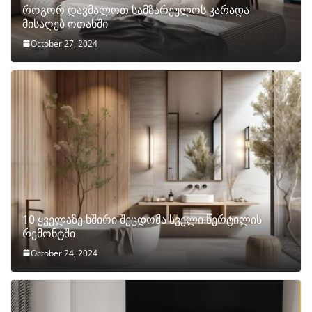
როგორ დავმალოთ სამზარეულოს კარადა
მისაღებ ოთახში
October 27, 2024
10 ყველაზე ხშირი შეცდომა სველი წერტილის
რემონტში
October 24, 2024