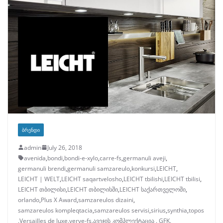
ᲑᲠᲔᲜᲓᲘ
admin
July 26, 2018
avenida
,
bondi
,
bondi-e-xylo
,
carre-fs
,
germanuli aveji
,
germanuli brendi
,
germanuli samzareulo
,
konkursi
,
LEICHT
,
LEICHT | WELT
,
LEICHT saqartvelosho
,
LEICHT tbilishi
,
LEICHT tbilisi
,
LEICHT თბილისი
,
LEICHT თბილისში
,
LEICHT საქართველოში
,
orlando
,
Plus X Award
,
samzareulos dizaini
,
samzareulos kompleqtacia
,
samzareulos servisi
,
sirius
,
synthia
,
topos
,
Versailles de luxe
,
verve-fs
,
ავეჯის კომპლექტაცია . GFK
,