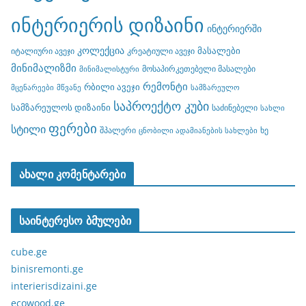
ინტერიერის დიზაინი
ინტერიერში
კოლექცია
მასალები
იტალიური ავეჯი
კრეატიული ავეჯი
მინიმალიზმი
მოსაპირკეთებელი მასალები
მინიმალისტური
რემონტი
რბილი ავეჯი
მცენარეები
მწვანე
სამზარეულო
საპროექტო კუბი
სამზარეულოს დიზაინი
საძინებელი
სახლი
ფერები
სტილი
შპალერი
ხე
ცნობილი ადამიანების სახლები
ახალი კომენტარები
საინტერესო ბმულები
cube.ge
binisremonti.ge
interierisdizaini.ge
ecowood.ge