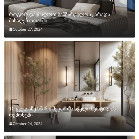
როგორ დავმალოთ სამზარეულოს კარადა
მისაღებ ოთახში
October 27, 2024
10 ყველაზე ხშირი შეცდომა სველი წერტილის
რემონტში
October 24, 2024