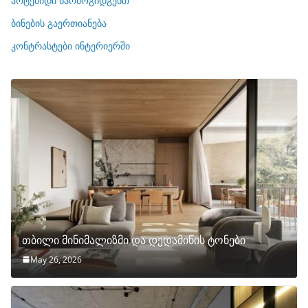
არტემიდი წარმოგიდგენთ
ე
ბინების გაერთიანება
ბ
ი
კონტრასტები ინტერიერში
თბილი მინიმალიზმი და დედამიწის ტონები
May 26, 2026