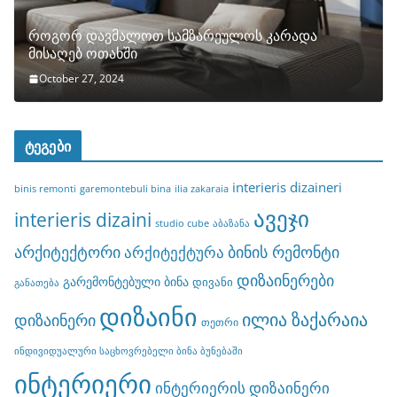
როგორ დავმალოთ სამზარეულოს კარადა
მისაღებ ოთახში
October 27, 2024
ტეგები
interieris dizaineri
binis remonti
garemontebuli bina
ilia zakaraia
ავეჯი
interieris dizaini
studio cube
აბაზანა
არქიტექტორი
ბინის რემონტი
არქიტექტურა
დიზაინერები
გარემონტებული ბინა
დივანი
განათება
დიზაინი
ილია ზაქარაია
დიზაინერი
თეთრი
ინდივიდუალური საცხოვრებელი ბინა ბუნებაში
ინტერიერი
ინტერიერის დიზაინერი