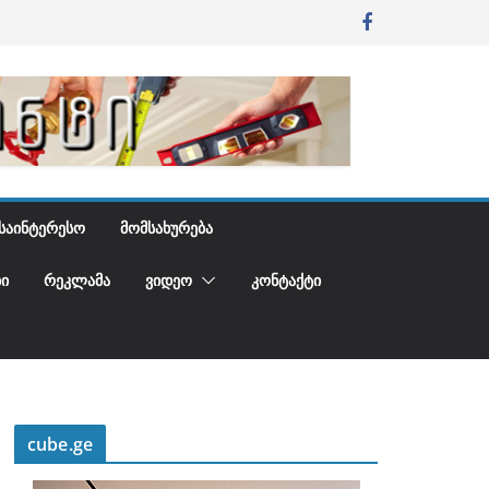
ᲡᲐᲘᲜᲢᲔᲠᲔᲡᲝ
ᲛᲝᲛᲡᲐᲮᲣᲠᲔᲑᲐ
Ი
ᲠᲔᲙᲚᲐᲛᲐ
ᲕᲘᲓᲔᲝ
ᲙᲝᲜᲢᲐᲥᲢᲘ
cube.ge