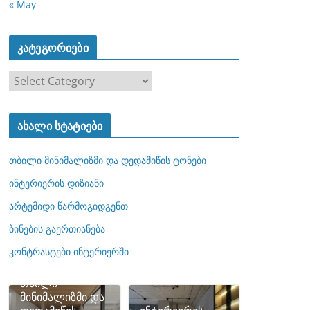
« May
კატეგორიები
კ
ა
ტ
ახალი სტატიები
ე
გ
თბილი მინიმალიზმი და დედამიწის ტონები
ო
რ
ინტერიერის დიზიანი
ი
არტემიდი წარმოგიდგენთ
ე
ბინების გაერთიანება
ბ
ი
კონტრასტები ინტერიერში
თბილი
მინიმალიზმი და