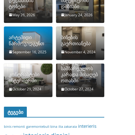
დედამიწის
ინტერიერის
ტონები
დიზიანი
May 26, 2026
January 24, 2026
არტემიდი
ბინების
წარმოგიდგენთ
გაერთიანება
September 16, 2025
November 4, 2024
როგორ
დავმალოთ
სამზარეულოს
კონტრასტები
კარადა მისაღებ
ინტერიერში
ოთახში
October 29, 2024
October 27, 2024
ტეგები
interieris
binis remonti
garemontebuli bina
ilia zakaraia