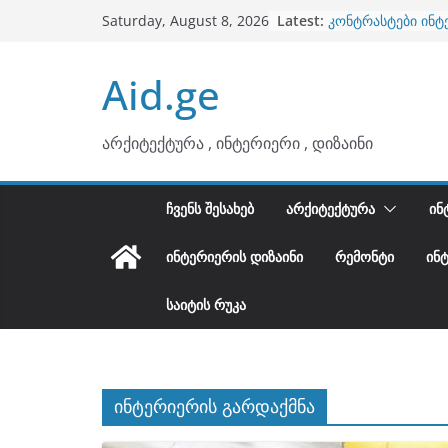
Skip
Latest:
კონტრასტები ინტ
Saturday, August 8, 2026
to
თბილი მინიმალიზ
ტონები
content
Aid.ge
ინტერიერის დიზი
არტემიდი წარმო
ბინების გაერთიან
არქიტექტურა , ინტერიერი , დიზაინი
ᲩᲕᲔᲜᲡ ᲨᲔᲡᲐᲮᲔᲑ
ᲐᲠᲥᲘᲢᲔᲥᲢᲣᲠᲐ
ᲘᲜ
ᲘᲜᲢᲔᲠᲘᲔᲠᲘᲡ ᲓᲘᲖᲐᲘᲜᲘ
ᲠᲔᲛᲝᲜᲢᲘ
ᲘᲜ
ᲡᲐᲘᲢᲘᲡ ᲠᲣᲙᲐ
ინტერიერის გარდაქმნა