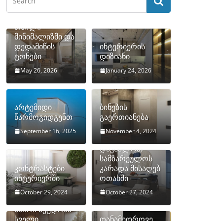
თბილი
მინიმალიზმი და
დედამიწის
ინტერიერის
ტონები
დიზიანი
May 26, 2026
January 24, 2026
არტემიდი
ბინების
წარმოგიდგენთ
გაერთიანება
September 16, 2025
November 4, 2024
როგორ
დავმალოთ
სამზარეულოს
კონტრასტები
კარადა მისაღებ
ინტერიერში
ოთახში
October 29, 2024
October 27, 2024
10 ყველაზე
ხშირი შეცდომა
სველი
თანამედროვე