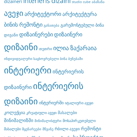
interieris dizaini
dizaineri
studio cube
აბაზანა
ავეჯი
არქიტექტორი
არქიტექტურა
ბინის რემონტი
გარემონტებული ბინა
განათება
დიზაინერები
დიზაინერი
დივანი
დიზაინი
ილია ზაქარაია
თეთრი
ინდივიდუალური საცხოვრებელი ბინა ბუნებაში
ინტერიერი
ინტერიერის
ინტერიერის
დიზაინერი
დიზაინი
ინტერიერში
იტალიური ავეჯი
კოლექცია
მასალები
კრეატიული ავეჯი
მინიმალიზმი
მოსაპირკეთებელი
მინიმალისტური
რემონტი
რბილი ავეჯი
მასალები
მცენარეები
მწვანე