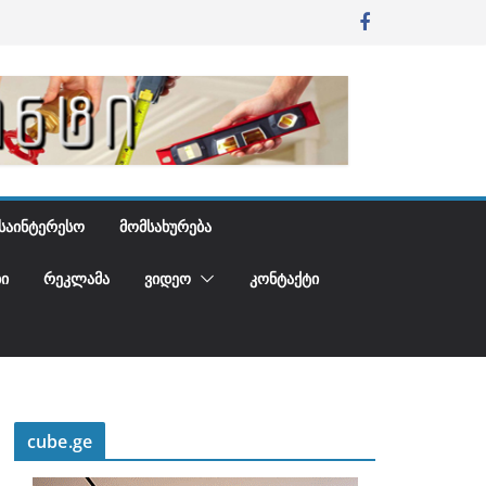
ᲡᲐᲘᲜᲢᲔᲠᲔᲡᲝ
ᲛᲝᲛᲡᲐᲮᲣᲠᲔᲑᲐ
Ი
ᲠᲔᲙᲚᲐᲛᲐ
ᲕᲘᲓᲔᲝ
ᲙᲝᲜᲢᲐᲥᲢᲘ
cube.ge