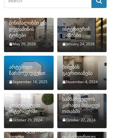
თბილი
მინიმალიზმი და
დედამიწის
ინტერიერის
ტონები
დიზიანი
May 26, 2026
January 24, 2026
არტემიდი
ბინების
წარმოგიდგენთ
გაერთიანება
September 16, 2025
November 4, 2024
როგორ
დავმალოთ
სამზარეულოს
კონტრასტები
კარადა მისაღებ
ინტერიერში
ოთახში
October 29, 2024
October 27, 2024
10 ყველაზე
ხშირი შეცდომა
სველი
თანამედროვე