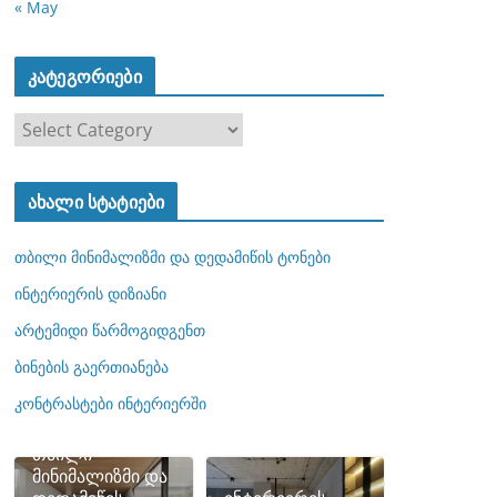
« May
კატეგორიები
კ
ა
ტ
ახალი სტატიები
ე
გ
თბილი მინიმალიზმი და დედამიწის ტონები
ო
რ
ინტერიერის დიზიანი
ი
არტემიდი წარმოგიდგენთ
ე
ბინების გაერთიანება
ბ
ი
კონტრასტები ინტერიერში
თბილი
მინიმალიზმი და