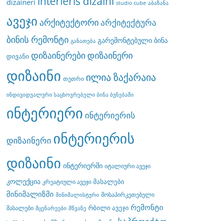
interieris dizaini
dizaineri
studio cube
აბაზანა
ავეჯი
არქიტექტორი
არქიტექტურა
ბინის რემონტი
გარემონტებული ბინა
განათება
დიზაინერები
დიზაინერი
დივანი
დიზაინი
ილია ზაქარაია
თეთრი
ინდივიდუალური საცხოვრებელი ბინა ბუნებაში
ინტერიერი
ინტერიერის
ინტერიერის
დიზაინერი
დიზაინი
ინტერიერში
იტალიური ავეჯი
კოლექცია
მასალები
კრეატიული ავეჯი
მინიმალიზმი
მოსაპირკეთებელი
მინიმალისტური
რემონტი
რბილი ავეჯი
მასალები
მცენარეები
მწვანე