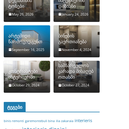
დედამიწის
ინტერიერის
ტონები
დიზიანი
May 26, 2026
January 24, 2026
არტემიდი
ბინების
წარმოგიდგენთ
გაერთიანება
September 16, 2025
November 4, 2024
როგორ
დავმალოთ
სამზარეულოს
კონტრასტები
კარადა მისაღებ
ინტერიერში
ოთახში
October 29, 2024
October 27, 2024
ტეგები
interieris
binis remonti
garemontebuli bina
ilia zakaraia