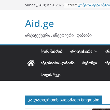
Skip
Latest:
კონტრასტები ინტე
Sunday, August 9, 2026
to
თბილი მინიმალიზმ
ტონები
content
Aid.ge
ინტერიერის დიზიან
არტემიდი წარმოგ
ბინების გაერთიანე
არქიტექტურა , ინტერიერი , დიზაინი
ᲩᲕᲔᲜᲡ ᲨᲔᲡᲐᲮᲔᲑ
ᲐᲠᲥᲘᲢᲔᲥᲢᲣᲠᲐ
ᲘᲜ
ᲘᲜᲢᲔᲠᲘᲔᲠᲘᲡ ᲓᲘᲖᲐᲘᲜᲘ
ᲠᲔᲛᲝᲜᲢᲘ
ᲘᲜ
ᲡᲐᲘᲢᲘᲡ ᲠᲣᲙᲐ
კალათბურთის სათამაშო მოედანი