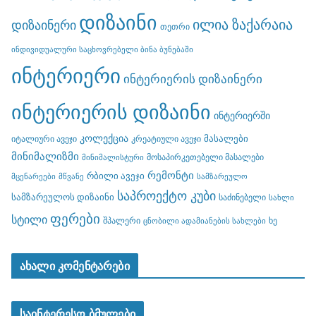
დიზაინი
ილია ზაქარაია
დიზაინერი
თეთრი
ინდივიდუალური საცხოვრებელი ბინა ბუნებაში
ინტერიერი
ინტერიერის დიზაინერი
ინტერიერის დიზაინი
ინტერიერში
კოლექცია
მასალები
იტალიური ავეჯი
კრეატიული ავეჯი
მინიმალიზმი
მოსაპირკეთებელი მასალები
მინიმალისტური
რემონტი
რბილი ავეჯი
მცენარეები
მწვანე
სამზარეულო
საპროექტო კუბი
სამზარეულოს დიზაინი
საძინებელი
სახლი
ფერები
სტილი
შპალერი
ხე
ცნობილი ადამიანების სახლები
ახალი კომენტარები
საინტერესო ბმულები