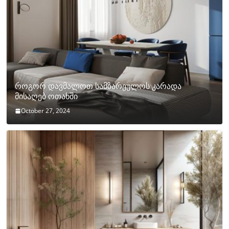
როგორ დავმალოთ სამზარეულოს კარადა
მისაღებ ოთახში
October 27, 2024