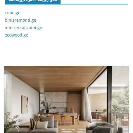
cube.ge
binisremonti.ge
interierisdizaini.ge
ecowood.ge