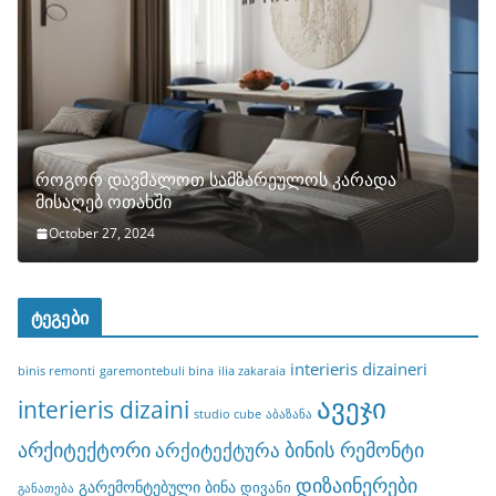
როგორ დავმალოთ სამზარეულოს კარადა
მისაღებ ოთახში
October 27, 2024
ტეგები
interieris dizaineri
binis remonti
garemontebuli bina
ilia zakaraia
ავეჯი
interieris dizaini
studio cube
აბაზანა
არქიტექტორი
ბინის რემონტი
არქიტექტურა
დიზაინერები
გარემონტებული ბინა
დივანი
განათება