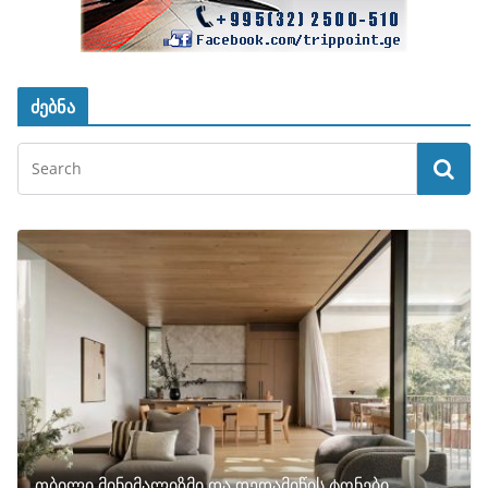
ძებნა
თბილი მინიმალიზმი და დედამიწის ტონები