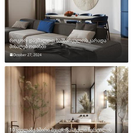
როგორ დავმალოთ სამზარეულოს კარადა
მისაღებ ოთახში
October 27, 2024
10 ყველაზე ხშირი შეცდომა სველი წერტილის