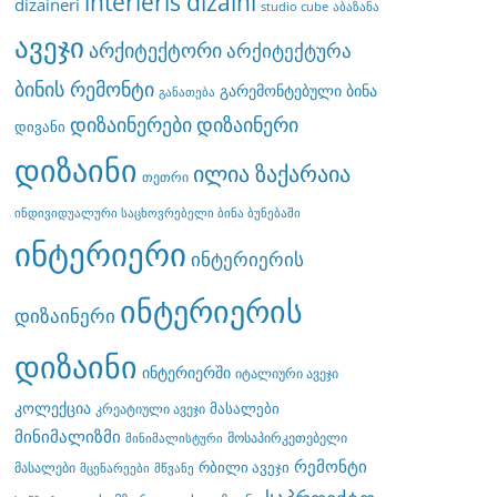
interieris dizaini
dizaineri
studio cube
აბაზანა
ავეჯი
არქიტექტორი
არქიტექტურა
ბინის რემონტი
გარემონტებული ბინა
განათება
დიზაინერები
დიზაინერი
დივანი
დიზაინი
ილია ზაქარაია
თეთრი
ინდივიდუალური საცხოვრებელი ბინა ბუნებაში
ინტერიერი
ინტერიერის
ინტერიერის
დიზაინერი
დიზაინი
ინტერიერში
იტალიური ავეჯი
კოლექცია
მასალები
კრეატიული ავეჯი
მინიმალიზმი
მოსაპირკეთებელი
მინიმალისტური
რემონტი
რბილი ავეჯი
მასალები
მცენარეები
მწვანე