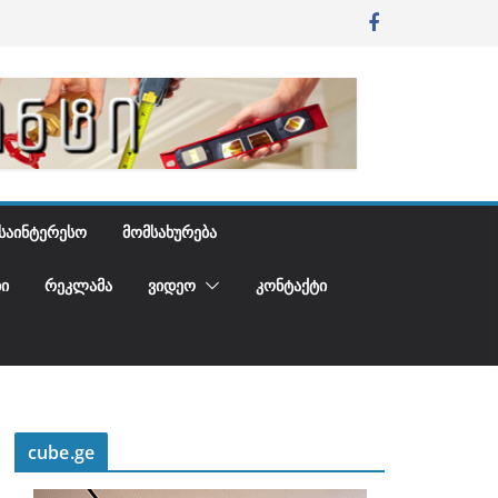
ᲡᲐᲘᲜᲢᲔᲠᲔᲡᲝ
ᲛᲝᲛᲡᲐᲮᲣᲠᲔᲑᲐ
Ი
ᲠᲔᲙᲚᲐᲛᲐ
ᲕᲘᲓᲔᲝ
ᲙᲝᲜᲢᲐᲥᲢᲘ
cube.ge