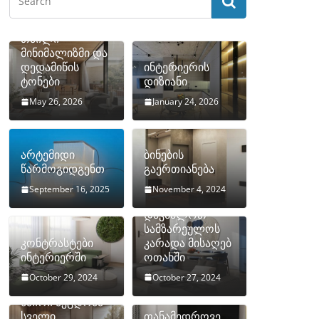
თბილი
მინიმალიზმი და
დედამიწის
ინტერიერის
ტონები
დიზიანი
May 26, 2026
January 24, 2026
არტემიდი
ბინების
წარმოგიდგენთ
გაერთიანება
September 16, 2025
November 4, 2024
როგორ
დავმალოთ
სამზარეულოს
კონტრასტები
კარადა მისაღებ
ინტერიერში
ოთახში
October 29, 2024
October 27, 2024
10 ყველაზე
ხშირი შეცდომა
სველი
თანამედროვე