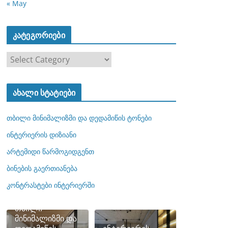
« May
კატეგორიები
კ
ა
ტ
ახალი სტატიები
ე
გ
თბილი მინიმალიზმი და დედამიწის ტონები
ო
რ
ინტერიერის დიზიანი
ი
არტემიდი წარმოგიდგენთ
ე
ბინების გაერთიანება
ბ
ი
კონტრასტები ინტერიერში
თბილი
მინიმალიზმი და