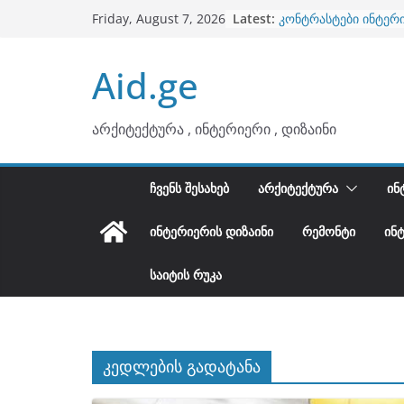
ბინების გაერთიანება
Skip
Latest:
Friday, August 7, 2026
კონტრასტები ინტერ
to
თბილი მინიმალიზმი
ტონები
content
Aid.ge
ინტერიერის დიზიანი
არტემიდი წარმოგი
არქიტექტურა , ინტერიერი , დიზაინი
ᲩᲕᲔᲜᲡ ᲨᲔᲡᲐᲮᲔᲑ
ᲐᲠᲥᲘᲢᲔᲥᲢᲣᲠᲐ
ᲘᲜ
ᲘᲜᲢᲔᲠᲘᲔᲠᲘᲡ ᲓᲘᲖᲐᲘᲜᲘ
ᲠᲔᲛᲝᲜᲢᲘ
ᲘᲜ
ᲡᲐᲘᲢᲘᲡ ᲠᲣᲙᲐ
კედლების გადატანა