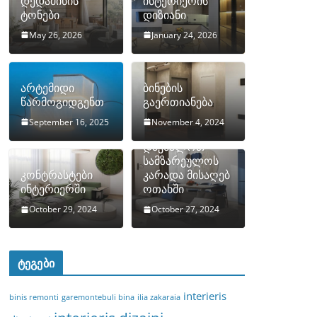
დედამიწის
ინტერიერის
ტონები
დიზიანი
May 26, 2026
January 24, 2026
არტემიდი
ბინების
წარმოგიდგენთ
გაერთიანება
September 16, 2025
November 4, 2024
როგორ
დავმალოთ
სამზარეულოს
კონტრასტები
კარადა მისაღებ
ინტერიერში
ოთახში
October 29, 2024
October 27, 2024
ტეგები
interieris
binis remonti
garemontebuli bina
ilia zakaraia