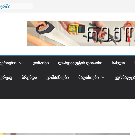
იერში
 და დედამიწის
დგენთ
ᲢᲔᲠᲘᲔᲠᲘ
ᲓᲘᲖᲐᲘᲜᲘ
ᲚᲐᲜᲓᲨᲐᲤᲢᲘᲡ ᲓᲘᲖᲐᲘᲜᲘ
ᲡᲐᲮᲚᲘ
ᲢᲔᲠᲕᲘᲣ
ᲑᲠᲔᲜᲓᲘ
ᲙᲝᲛᲞᲐᲜᲘᲔᲑᲘ
ᲛᲐᲦᲐᲖᲘᲔᲑᲘ
ᲟᲣᲠᲜᲐᲚᲔᲑ