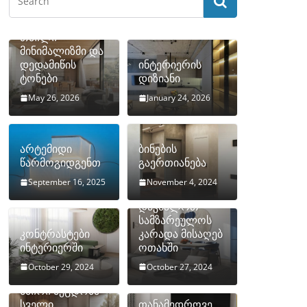
თბილი
მინიმალიზმი და
დედამიწის
ინტერიერის
ტონები
დიზიანი
May 26, 2026
January 24, 2026
არტემიდი
ბინების
წარმოგიდგენთ
გაერთიანება
September 16, 2025
November 4, 2024
როგორ
დავმალოთ
სამზარეულოს
კონტრასტები
კარადა მისაღებ
ინტერიერში
ოთახში
October 29, 2024
October 27, 2024
10 ყველაზე
ხშირი შეცდომა
სველი
თანამედროვე