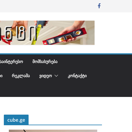
ᲡᲐᲘᲜᲢᲔᲠᲔᲡᲝ
ᲛᲝᲛᲡᲐᲮᲣᲠᲔᲑᲐ
Ი
ᲠᲔᲙᲚᲐᲛᲐ
ᲕᲘᲓᲔᲝ
ᲙᲝᲜᲢᲐᲥᲢᲘ
cube.ge