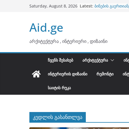
Skip
არტემიდი წარმო
Latest:
Saturday, August 8, 2026
ბინების გაერთიან
to
კონტრასტები ინტ
content
თბილი მინიმალიზ
Aid.ge
ტონები
ინტერიერის დიზი
არქიტექტურა , ინტერიერი , დიზაინი
ᲩᲕᲔᲜᲡ ᲨᲔᲡᲐᲮᲔᲑ
ᲐᲠᲥᲘᲢᲔᲥᲢᲣᲠᲐ
ᲘᲜ
ᲘᲜᲢᲔᲠᲘᲔᲠᲘᲡ ᲓᲘᲖᲐᲘᲜᲘ
ᲠᲔᲛᲝᲜᲢᲘ
ᲘᲜ
ᲡᲐᲘᲢᲘᲡ ᲠᲣᲙᲐ
კედლის გასანთლვა