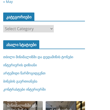
« May
კატეგორიები
კ
ა
ტ
ახალი სტატიები
ე
გ
თბილი მინიმალიზმი და დედამიწის ტონები
ო
რ
ინტერიერის დიზიანი
ი
არტემიდი წარმოგიდგენთ
ე
ბინების გაერთიანება
ბ
ი
კონტრასტები ინტერიერში
თბილი
მინიმალიზმი და