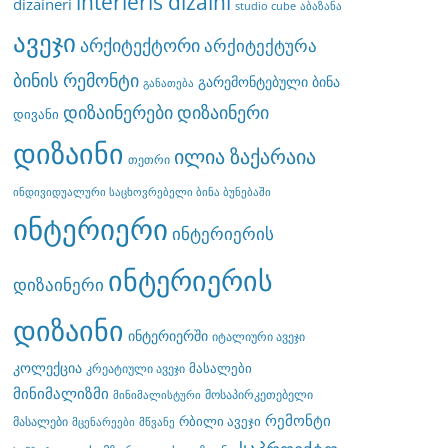
interieris dizaini
dizaineri
studio cube
აბაზანა
ავეჯი
არქიტექტორი
არქიტექტურა
ბინის რემონტი
გარემონტებული ბინა
განათება
დიზაინერები
დიზაინერი
დივანი
დიზაინი
ილია ზაქარაია
თეთრი
ინდივიდუალური საცხოვრებელი ბინა ბუნებაში
ინტერიერი
ინტერიერის
ინტერიერის
დიზაინერი
დიზაინი
ინტერიერში
იტალიური ავეჯი
კოლექცია
მასალები
კრეატიული ავეჯი
მინიმალიზმი
მოსაპირკეთებელი
მინიმალისტური
რემონტი
რბილი ავეჯი
მასალები
მცენარეები
მწვანე