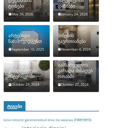
დედამიწის
ინტერიერის
ტონები
დიზიანი
May 26, 2026
January 24, 2026
არტემიდი
ბინების
წარმოგიდგენთ
გაერთიანება
September 16, 2025
November 4, 2024
როგორ
დავმალოთ
სამზარეულოს
კონტრასტები
კარადა მისაღებ
ინტერიერში
ოთახში
October 29, 2024
October 27, 2024
ტეგები
interieris
binis remonti
garemontebuli bina
ilia zakaraia