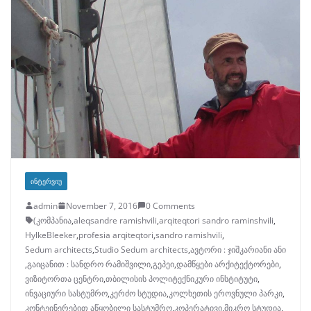
ᲘᲜᲢᲔᲠᲕᲘᲣ
admin
November 7, 2016
0 Comments
(კომპანია
,
aleqsandre ramishvili
,
arqiteqtori sandro raminshvili
,
HylkeBleeker
,
profesia arqiteqtori
,
sandro ramishvili
,
Sedum architects
,
Studio Sedum architects
,
ავტორი : ჯიშკარიანი ანი
,
გაიცანით : სანდრო რამიშვილი
,
გეპეი
,
დამწყები არქიტექტორები
,
ვიზიტორთა ცენტრი
,
თბილისის პოლიტექნიკური ინსტიტუტი
,
ინვაციური სასტუმრო
,
კერძო სტუდია
,
კოლხეთის ეროვნული პარკი
,
კონტეინერებით აწყობილი სასტუმრო
,
კოპერატივი
,
მიკრო სტუდია
,