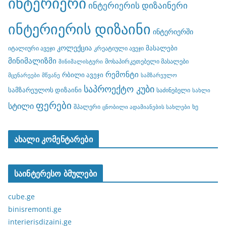
ინტერიერი
ინტერიერის დიზაინერი
ინტერიერის დიზაინი
ინტერიერში
კოლექცია
მასალები
იტალიური ავეჯი
კრეატიული ავეჯი
მინიმალიზმი
მოსაპირკეთებელი მასალები
მინიმალისტური
რემონტი
რბილი ავეჯი
მცენარეები
მწვანე
სამზარეულო
საპროექტო კუბი
სამზარეულოს დიზაინი
საძინებელი
სახლი
ფერები
სტილი
შპალერი
ხე
ცნობილი ადამიანების სახლები
ახალი კომენტარები
საინტერესო ბმულები
cube.ge
binisremonti.ge
interierisdizaini.ge