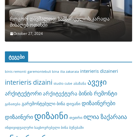
როგორ დავმალოთ სამზარეულოს კარადა
მისაღებ ოთახში
October 27, 2024
ტეგები
interieris dizaineri
binis remonti
garemontebuli bina
ilia zakaraia
ავეჯი
interieris dizaini
studio cube
აბაზანა
არქიტექტორი
ბინის რემონტი
არქიტექტურა
დიზაინერები
გარემონტებული ბინა
დივანი
განათება
დიზაინი
ილია ზაქარაია
დიზაინერი
თეთრი
ინდივიდუალური საცხოვრებელი ბინა ბუნებაში