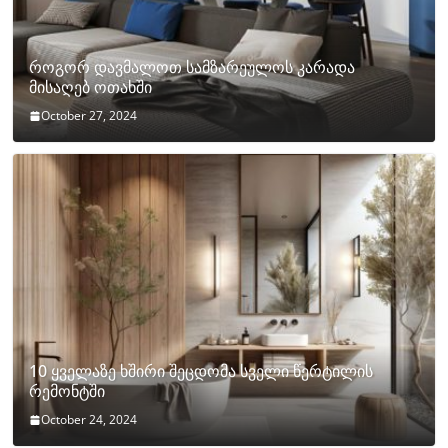
როგორ დავმალოთ სამზარეულოს კარადა
მისაღებ ოთახში
October 27, 2024
10 ყველაზე ხშირი შეცდომა სველი წერტილის
რემონტში
October 24, 2024