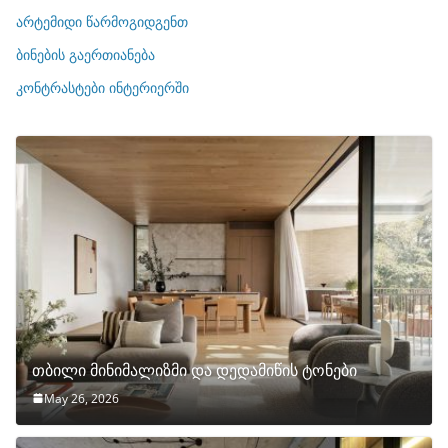
ი
არტემიდი წარმოგიდგენთ
ე
ბინების გაერთიანება
ბ
ი
კონტრასტები ინტერიერში
თბილი მინიმალიზმი და დედამიწის ტონები
May 26, 2026