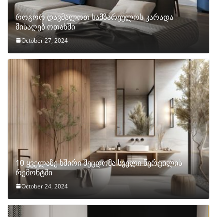
როგორ დავმალოთ სამზარეულოს კარადა
მისაღებ ოთახში
October 27, 2024
10 ყველაზე ხშირი შეცდომა სველი წერტილის
რემონტში
October 24, 2024