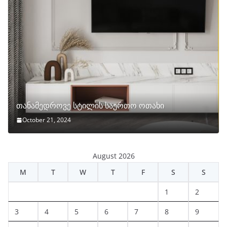
თანამედროვე სტილის საერთო ოთახი
October 21, 2024
August 2026
M
T
W
T
F
S
S
1
2
3
4
5
6
7
8
9