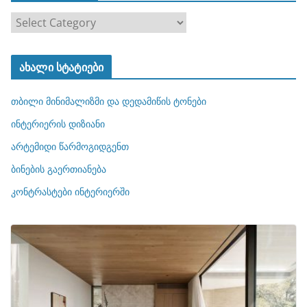
კ
ა
ტ
ახალი სტატიები
ე
გ
თბილი მინიმალიზმი და დედამიწის ტონები
ო
რ
ინტერიერის დიზიანი
ი
არტემიდი წარმოგიდგენთ
ე
ბინების გაერთიანება
ბ
ი
კონტრასტები ინტერიერში