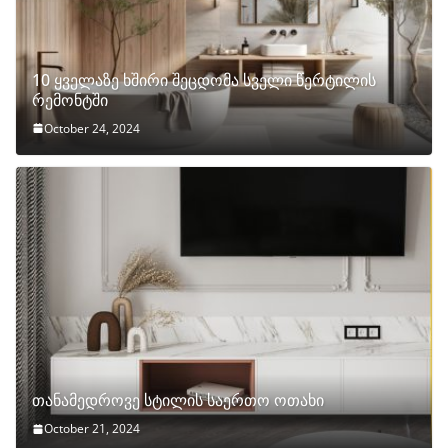
10 ყველაზე ხშირი შეცდომა სველი წერტილის
რემონტში
October 24, 2024
თანამედროვე სტილის საერთო ოთახი
October 21, 2024