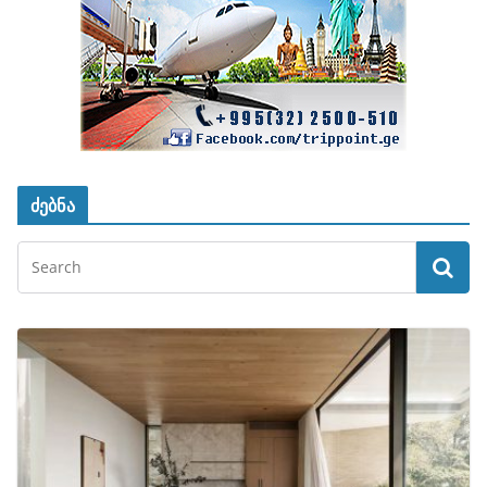
ძებნა