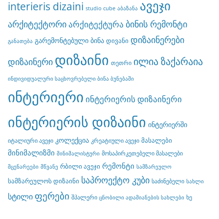
ავეჯი
interieris dizaini
studio cube
აბაზანა
არქიტექტორი
ბინის რემონტი
არქიტექტურა
დიზაინერები
გარემონტებული ბინა
დივანი
განათება
დიზაინი
ილია ზაქარაია
დიზაინერი
თეთრი
ინდივიდუალური საცხოვრებელი ბინა ბუნებაში
ინტერიერი
ინტერიერის დიზაინერი
ინტერიერის დიზაინი
ინტერიერში
კოლექცია
მასალები
იტალიური ავეჯი
კრეატიული ავეჯი
მინიმალიზმი
მოსაპირკეთებელი მასალები
მინიმალისტური
რემონტი
რბილი ავეჯი
მცენარეები
მწვანე
სამზარეულო
საპროექტო კუბი
სამზარეულოს დიზაინი
საძინებელი
სახლი
ფერები
სტილი
შპალერი
ხე
ცნობილი ადამიანების სახლები