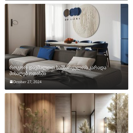
როგორ დავმალოთ სამზარეულოს კარადა
მისაღებ ოთახში
October 27, 2024