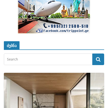
ძებნა