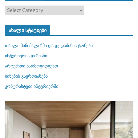
კ
ა
ტ
ახალი სტატიები
ე
გ
თბილი მინიმალიზმი და დედამიწის ტონები
ო
რ
ინტერიერის დიზიანი
ი
არტემიდი წარმოგიდგენთ
ე
ბინების გაერთიანება
ბ
ი
კონტრასტები ინტერიერში