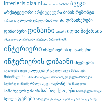
ავეჯი
interieris dizaini
studio cube
აბაზანა
არქიტექტორი
ბინის რემონტი
არქიტექტურა
დიზაინერები
გარემონტებული ბინა
დივანი
განათება
დიზაინი
ილია ზაქარაია
დიზაინერი
თეთრი
ინდივიდუალური საცხოვრებელი ბინა ბუნებაში
ინტერიერი
ინტერიერის დიზაინერი
ინტერიერის დიზაინი
ინტერიერში
კოლექცია
მასალები
იტალიური ავეჯი
კრეატიული ავეჯი
მინიმალიზმი
მოსაპირკეთებელი მასალები
მინიმალისტური
რემონტი
რბილი ავეჯი
მცენარეები
მწვანე
სამზარეულო
საპროექტო კუბი
სამზარეულოს დიზაინი
საძინებელი
სახლი
ფერები
სტილი
შპალერი
ხე
ცნობილი ადამიანების სახლები