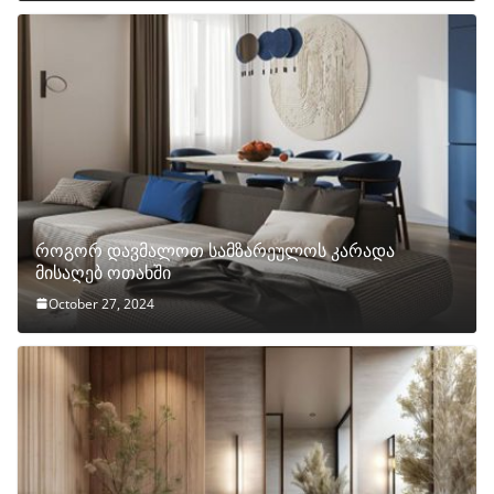
როგორ დავმალოთ სამზარეულოს კარადა
მისაღებ ოთახში
October 27, 2024