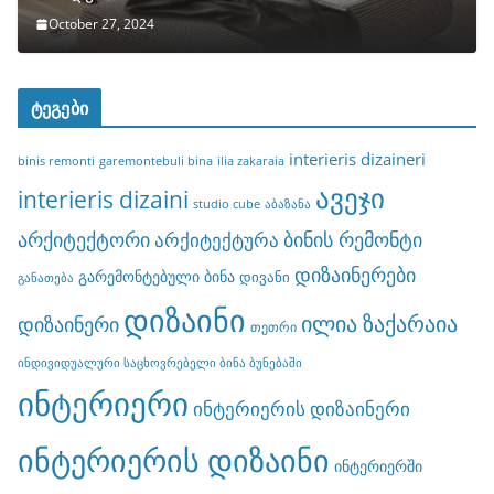
October 27, 2024
ტეგები
interieris dizaineri
binis remonti
garemontebuli bina
ilia zakaraia
ავეჯი
interieris dizaini
studio cube
აბაზანა
არქიტექტორი
ბინის რემონტი
არქიტექტურა
დიზაინერები
გარემონტებული ბინა
დივანი
განათება
დიზაინი
ილია ზაქარაია
დიზაინერი
თეთრი
ინდივიდუალური საცხოვრებელი ბინა ბუნებაში
ინტერიერი
ინტერიერის დიზაინერი
ინტერიერის დიზაინი
ინტერიერში