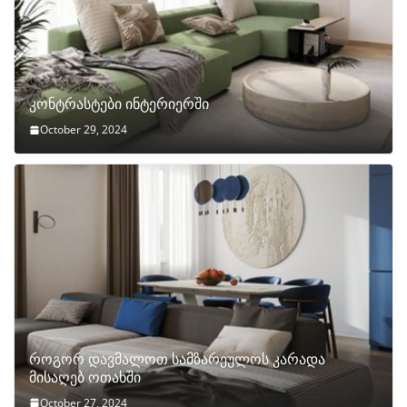
კონტრასტები ინტერიერში
October 29, 2024
როგორ დავმალოთ სამზარეულოს კარადა
მისაღებ ოთახში
October 27, 2024