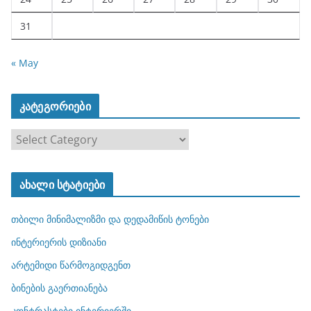
31
« May
კატეგორიები
კ
ა
ტ
ახალი სტატიები
ე
გ
თბილი მინიმალიზმი და დედამიწის ტონები
ო
რ
ინტერიერის დიზიანი
ი
არტემიდი წარმოგიდგენთ
ე
ბინების გაერთიანება
ბ
ი
კონტრასტები ინტერიერში