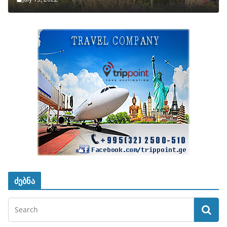
ძებნა