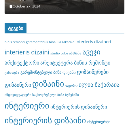
October 27, 2024
ტეგები
interieris dizaineri
binis remonti
garemontebuli bina
ilia zakaraia
ავეჯი
interieris dizaini
studio cube
აბაზანა
არქიტექტორი
ბინის რემონტი
არქიტექტურა
დიზაინერები
გარემონტებული ბინა
დივანი
განათება
დიზაინი
ილია ზაქარაია
დიზაინერი
თეთრი
ინდივიდუალური საცხოვრებელი ბინა ბუნებაში
ინტერიერი
ინტერიერის დიზაინერი
ინტერიერის დიზაინი
ინტერიერში