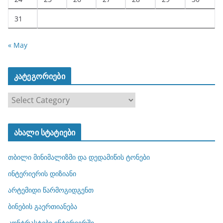
31
« May
კატეგორიები
კ
ა
ტ
ახალი სტატიები
ე
გ
თბილი მინიმალიზმი და დედამიწის ტონები
ო
რ
ინტერიერის დიზიანი
ი
არტემიდი წარმოგიდგენთ
ე
ბინების გაერთიანება
ბ
ი
კონტრასტები ინტერიერში