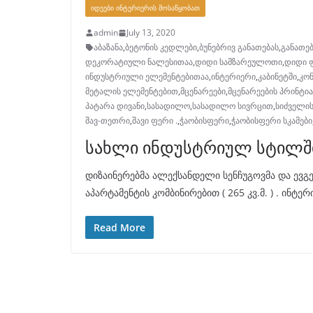
ᲘᲓᲔᲔᲑᲘ ᲘᲜᲢᲔᲠᲘᲔᲠᲘᲡ ᲛᲝᲡᲐᲬᲧᲝᲑᲐᲗ
admin
July 13, 2020
აბაზანა
,
ბეტონის კედლები
,
ბუნებრივ განათებას
,
განათებ
დეკორატიული ნალესითაა
,
დიდი სამზარეულოთი
,
დიდი 
ინდუსტრიული ელემენტებითაა
,
ინტერიერი
,
კაბინეტში
,
კო
მეტალის ელემენტებით
,
მცენარეები
,
მცენარეების პრინტი
პატარა დივანი
,
სასადილო
,
სასადილო სივრცით
,
სიძველის
შავ-თეთრი
,
შავი ფერი .
,
ჭაობისფერი
,
ჭაობისფერი სკამები
სახლი ინდუსტრიულ სტილშ
დიზაინერებმა ალექსანდელი სენჩუგოვმა და ევგ
აპარტამენტის კომბინირებით ( 265 კვ.მ. ) . ინ
Read More