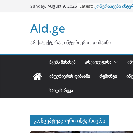
ბინების გაერთიანე
Skip
Latest:
Sunday, August 9, 2026
კონტრასტები ინტე
to
თბილი მინიმალიზმ
ტონები
content
Aid.ge
ინტერიერის დიზიან
არტემიდი წარმოგ
არქიტექტურა , ინტერიერი , დიზაინი
ᲩᲕᲔᲜᲡ ᲨᲔᲡᲐᲮᲔᲑ
ᲐᲠᲥᲘᲢᲔᲥᲢᲣᲠᲐ
ᲘᲜ
ᲘᲜᲢᲔᲠᲘᲔᲠᲘᲡ ᲓᲘᲖᲐᲘᲜᲘ
ᲠᲔᲛᲝᲜᲢᲘ
ᲘᲜ
ᲡᲐᲘᲢᲘᲡ ᲠᲣᲙᲐ
კონცეპტუალური ინტერიერი