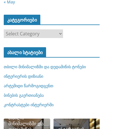
« May
კატეგორიები
კ
ა
ტ
ახალი სტატიები
ე
გ
თბილი მინიმალიზმი და დედამიწის ტონები
ო
რ
ინტერიერის დიზიანი
ი
არტემიდი წარმოგიდგენთ
ე
ბინების გაერთიანება
ბ
ი
კონტრასტები ინტერიერში
თბილი
მინიმალიზმი და