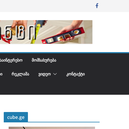
ᲡᲐᲘᲜᲢᲔᲠᲔᲡᲝ
ᲛᲝᲛᲡᲐᲮᲣᲠᲔᲑᲐ
Ი
ᲠᲔᲙᲚᲐᲛᲐ
ᲕᲘᲓᲔᲝ
ᲙᲝᲜᲢᲐᲥᲢᲘ
cube.ge