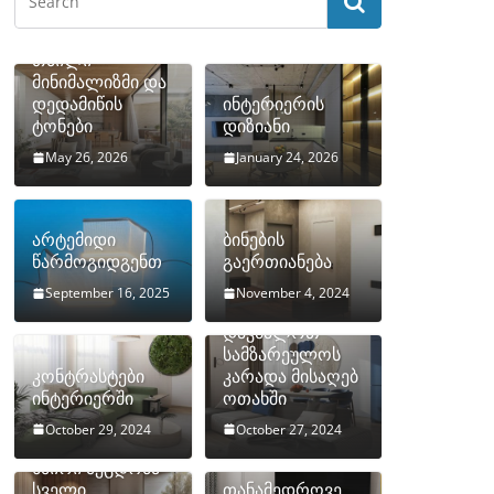
თბილი
მინიმალიზმი და
დედამიწის
ინტერიერის
ტონები
დიზიანი
May 26, 2026
January 24, 2026
არტემიდი
ბინების
წარმოგიდგენთ
გაერთიანება
September 16, 2025
November 4, 2024
როგორ
დავმალოთ
სამზარეულოს
კონტრასტები
კარადა მისაღებ
ინტერიერში
ოთახში
October 29, 2024
October 27, 2024
10 ყველაზე
ხშირი შეცდომა
სველი
თანამედროვე