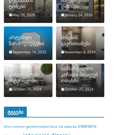
დედამიწის
ინტერიერის
ტონები
დიზიანი
May 26, 2026
January 24, 2026
არტემიდი
ბინების
წარმოგიდგენთ
გაერთიანება
September 16, 2025
November 4, 2024
როგორ
დავმალოთ
სამზარეულოს
კონტრასტები
კარადა მისაღებ
ინტერიერში
ოთახში
October 29, 2024
October 27, 2024
ტეგები
interieris
binis remonti
garemontebuli bina
ilia zakaraia