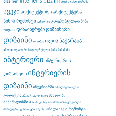
interieris dizaini
dizaineri
studio cube
აბაზანა
ავეჯი
არქიტექტორი
არქიტექტურა
ბინის რემონტი
გარემონტებული ბინა
განათება
დიზაინერები
დიზაინერი
დივანი
დიზაინი
ილია ზაქარაია
თეთრი
ინდივიდუალური საცხოვრებელი ბინა ბუნებაში
ინტერიერი
ინტერიერის
ინტერიერის
დიზაინერი
დიზაინი
ინტერიერში
იტალიური ავეჯი
კოლექცია
მასალები
კრეატიული ავეჯი
მინიმალიზმი
მოსაპირკეთებელი
მინიმალისტური
რემონტი
რბილი ავეჯი
მასალები
მცენარეები
მწვანე