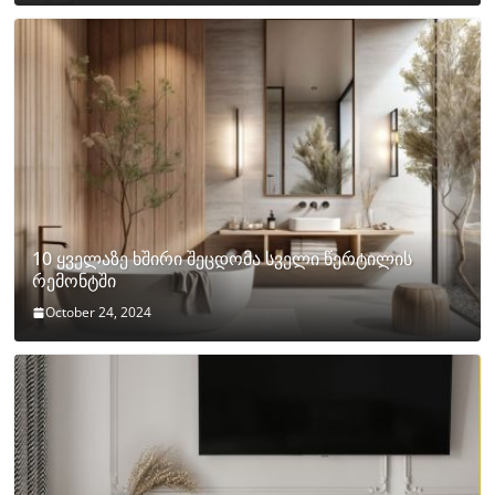
10 ყველაზე ხშირი შეცდომა სველი წერტილის
რემონტში
October 24, 2024