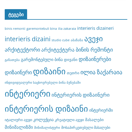
ტეგები
interieris dizaineri
binis remonti
garemontebuli bina
ilia zakaraia
ავეჯი
interieris dizaini
studio cube
აბაზანა
არქიტექტორი
ბინის რემონტი
არქიტექტურა
დიზაინერები
გარემონტებული ბინა
დივანი
განათება
დიზაინი
ილია ზაქარაია
დიზაინერი
თეთრი
ინდივიდუალური საცხოვრებელი ბინა ბუნებაში
ინტერიერი
ინტერიერის დიზაინერი
ინტერიერის დიზაინი
ინტერიერში
კოლექცია
მასალები
იტალიური ავეჯი
კრეატიული ავეჯი
მინიმალიზმი
მოსაპირკეთებელი მასალები
მინიმალისტური