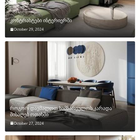
კონტრასტები ინტერიერში
October 29, 2024
როგორ დავმალოთ სამზარეულოს კარადა
მისაღებ ოთახში
October 27, 2024