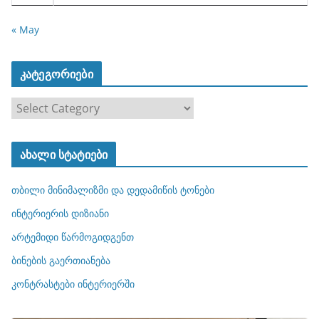
« May
კატეგორიები
კ
ა
ტ
ახალი სტატიები
ე
გ
თბილი მინიმალიზმი და დედამიწის ტონები
ო
რ
ინტერიერის დიზიანი
ი
არტემიდი წარმოგიდგენთ
ე
ბინების გაერთიანება
ბ
ი
კონტრასტები ინტერიერში