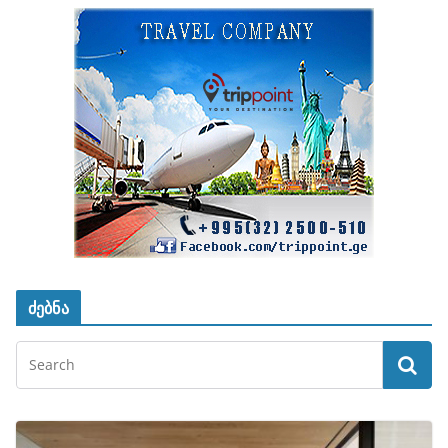
ძებნა