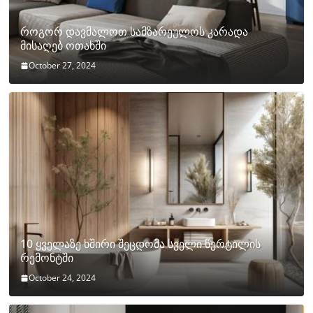
როგორ დავმალოთ სამზარეულოს კარადა
მისაღებ ოთახში
October 27, 2024
10 ყველაზე ხშირი შეცდომა სველი წერტილის
რემონტში
October 24, 2024