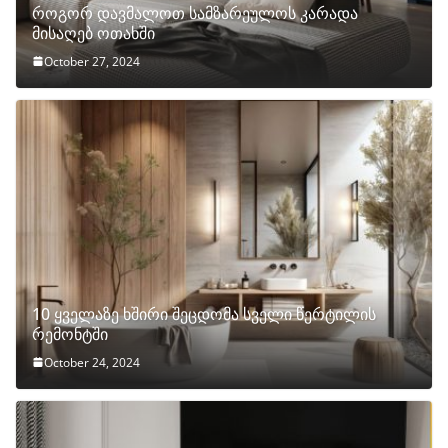
როგორ დავმალოთ სამზარეულოს კარადა
მისაღებ ოთახში
October 27, 2024
10 ყველაზე ხშირი შეცდომა სველი წერტილის
რემონტში
October 24, 2024