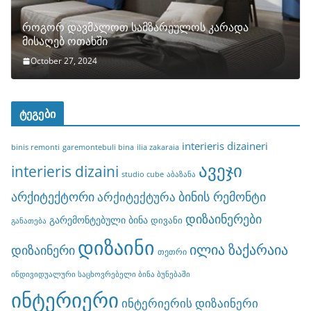
როგორ დავმალოთ სამზარეულოს კარადა
მისაღებ ოთახში
October 27, 2024
ტეგები
interieris dizaineri
binis remonti
garemontebuli bina
ilia zakaraia
ავეჯი
interieris dizaini
studio cube
აბაზანა
არქიტექტორი
ბინის რემონტი
არქიტექტურა
დიზაინერები
გარემონტებული ბინა
დივანი
განათება
დიზაინი
ილია ზაქარაია
დიზაინერი
თეთრი
ინდივიდუალური საცხოვრებელი ბინა ბუნებაში
ინტერიერი
ინტერიერის დიზაინერი