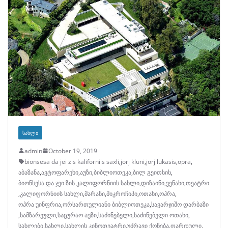
ᲡᲐᲮᲚᲘ
admin
October 19, 2019
bionsesa da jei zis kaliforniis saxli
,
jorj kluni
,
jorj lukasis
,
opra
,
აბაზანა
,
ავტოფარეხი
,
აუზი
,
ბიბლიოთეკა
,
ბილ გეითსის
,
ბიონსესა და ჯეი ზის კალიფორნიის სახლი
,
დიზაინი
,
ვენახი
,
თეატრი
,
კალიფორნიის სახლი
,
მარანი
,
მიკროჩიპი
,
ოთახი
,
ოპრა
,
ოპრა უინფრია
,
ორსართულიანი ბიბლიოთეკა
,
სავარჯიშო დარბაზი
,
სამზარეული
,
საცურაო აუზი
,
საძინებელი
,
საძინებელი ოთახი
,
სახლები
,
სახლი
,
სახლის კინოთეატრი
,
უძრავი ქონება
,
ფარდული
,