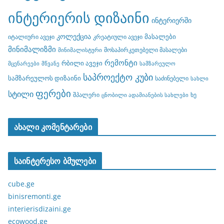
ინტერიერის დიზაინი
ინტერიერში
კოლექცია
მასალები
იტალიური ავეჯი
კრეატიული ავეჯი
მინიმალიზმი
მოსაპირკეთებელი მასალები
მინიმალისტური
რემონტი
რბილი ავეჯი
მცენარეები
მწვანე
სამზარეულო
საპროექტო კუბი
სამზარეულოს დიზაინი
საძინებელი
სახლი
ფერები
სტილი
შპალერი
ხე
ცნობილი ადამიანების სახლები
ახალი კომენტარები
საინტერესო ბმულები
cube.ge
binisremonti.ge
interierisdizaini.ge
ecowood.ge