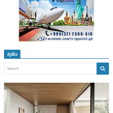
ძებნა