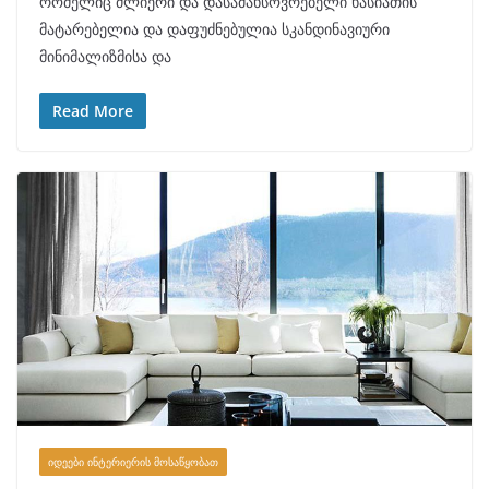
რომელიც ძლიერი და დასამახსოვრებელი ხასიათის
მატარებელია და დაფუძნებულია სკანდინავიური
მინიმალიზმისა და
Read More
ᲘᲓᲔᲔᲑᲘ ᲘᲜᲢᲔᲠᲘᲔᲠᲘᲡ ᲛᲝᲡᲐᲬᲧᲝᲑᲐᲗ