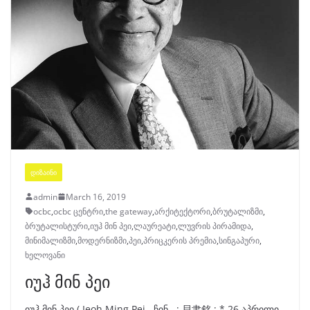
ᲓᲘᲖᲐᲘᲜᲘ
admin
March 16, 2019
ocbc
,
ocbc ცენტრი
,
the gateway
,
არქიტექტორი
,
ბრუტალიზმი
,
ბრუტალისტური
,
იუჰ მინ პეი
,
ლაურეატი
,
ლუვრის პირამიდა
,
მინიმალიზმი
,
მოდერნიზმი
,
პეი
,
პრიცკერის პრემია
,
სინგაპური
,
ხელოვანი
იუჰ მინ პეი
იუჰ მინ პეი ( Ieoh Ming Pei , ჩინ . : 貝聿銘 ; * 26 აპრილი ,