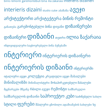
interieris dizaineri
binis remonti
garemontebuli bina
ilia zakaraia
ავეჯი
interieris dizaini
studio cube
აბაზანა
არქიტექტორი
ბინის რემონტი
არქიტექტურა
დიზაინერები
გარემონტებული ბინა
დივანი
განათება
დიზაინი
ილია ზაქარაია
დიზაინერი
თეთრი
ინდივიდუალური საცხოვრებელი ბინა ბუნებაში
ინტერიერი
ინტერიერის დიზაინერი
ინტერიერის დიზაინი
ინტერიერში
კოლექცია
მასალები
იტალიური ავეჯი
კრეატიული ავეჯი
მინიმალიზმი
მოსაპირკეთებელი მასალები
მინიმალისტური
რემონტი
რბილი ავეჯი
მცენარეები
მწვანე
სამზარეულო
საპროექტო კუბი
სამზარეულოს დიზაინი
საძინებელი
სახლი
ფერები
სტილი
შპალერი
ხე
ცნობილი ადამიანების სახლები