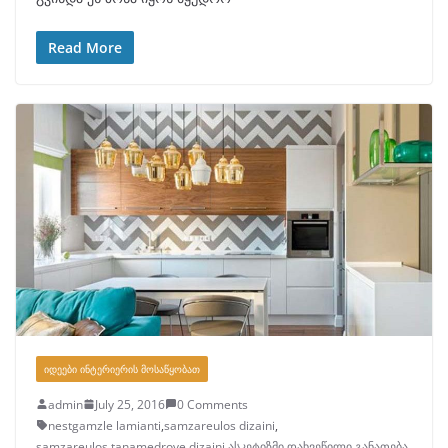
Read More
ᲘᲓᲔᲔᲑᲘ ᲘᲜᲢᲔᲠᲘᲔᲠᲘᲡ ᲛᲝᲡᲐᲬᲧᲝᲑᲐᲗ
admin
July 25, 2016
0 Comments
nestgamzle lamianti
,
samzareulos dizaini
,
samzareulos tanamedrove dizaini
,
ასკეტიზმი
,
დახვეწილი განათება
,