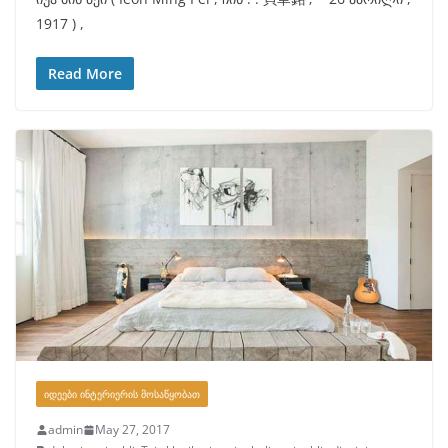
1917 ) ,
Read More
ᲘᲓᲔᲔᲑᲘ ᲘᲜᲢᲔᲠᲘᲔᲠᲘᲡ ᲛᲝᲡᲐᲬᲧᲝᲑᲐᲗ
admin
May 27, 2017