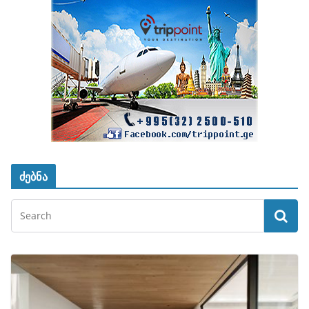
ძებნა