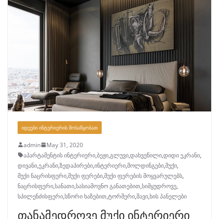
ᲘᲓᲔᲔᲑᲘ ᲘᲜᲢᲔᲠᲘᲔᲠᲘᲡ ᲛᲝᲡᲐᲬᲧᲝᲑᲐᲗ
admin
May 31, 2020
აპარტამენტის ინტერიერი
,
ბეჟი
,
გლუვი
,
დახვეწილი
,
დიდი ეკრანი
,
დივანი
,
ეკრანი
,
ზედაპირები
,
ინტერიერი
,
მოლდინგები
,
მუქი
,
მუქი ნაცრისფერი
,
მუქი ფერები
,
მუქი ფერების მოყვარულებს
,
ნაცრისფერი
,
სანათი
,
სასიამოვნო განათებით
,
სიმყუდროვე
,
სპილენძისფერი
,
სწორი ხაზებით
,
ტორშერი
,
შავი
,
ხის პანელები
თანამედროვე მუქი ინტერიერი