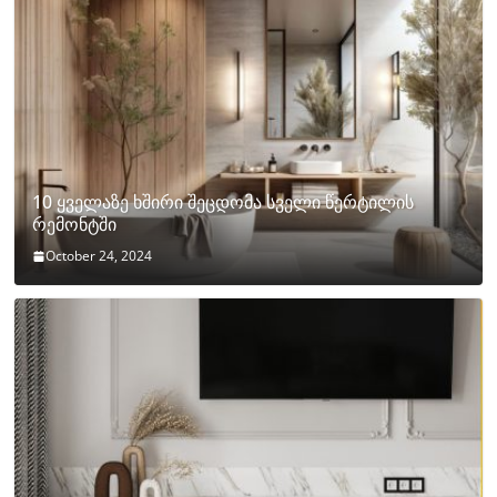
10 ყველაზე ხშირი შეცდომა სველი წერტილის
რემონტში
October 24, 2024