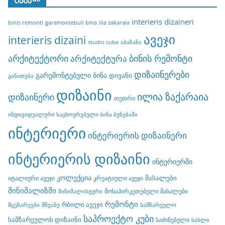
interieris dizaineri
binis remonti
garemontebuli bina
ilia zakaraia
ავეჯი
interieris dizaini
studio cube
აბაზანა
არქიტექტორი
ბინის რემონტი
არქიტექტურა
დიზაინერები
გარემონტებული ბინა
დივანი
განათება
დიზაინი
ილია ზაქარაია
დიზაინერი
თეთრი
ინდივიდუალური საცხოვრებელი ბინა ბუნებაში
ინტერიერი
ინტერიერის დიზაინერი
ინტერიერის დიზაინი
ინტერიერში
კოლექცია
მასალები
იტალიური ავეჯი
კრეატიული ავეჯი
მინიმალიზმი
მოსაპირკეთებელი მასალები
მინიმალისტური
რემონტი
რბილი ავეჯი
მცენარეები
მწვანე
სამზარეულო
საპროექტო კუბი
სამზარეულოს დიზაინი
საძინებელი
სახლი