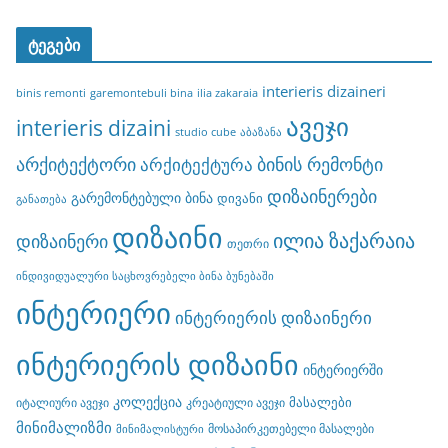
ტეგები
interieris dizaineri
binis remonti
garemontebuli bina
ilia zakaraia
ავეჯი
interieris dizaini
studio cube
აბაზანა
არქიტექტორი
ბინის რემონტი
არქიტექტურა
დიზაინერები
გარემონტებული ბინა
დივანი
განათება
დიზაინი
ილია ზაქარაია
დიზაინერი
თეთრი
ინდივიდუალური საცხოვრებელი ბინა ბუნებაში
ინტერიერი
ინტერიერის დიზაინერი
ინტერიერის დიზაინი
ინტერიერში
კოლექცია
მასალები
იტალიური ავეჯი
კრეატიული ავეჯი
მინიმალიზმი
მოსაპირკეთებელი მასალები
მინიმალისტური