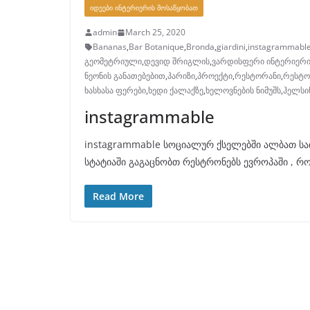
ᲘᲓᲔᲔᲑᲘ ᲘᲜᲢᲔᲠᲘᲔᲠᲘᲡ ᲛᲝᲡᲐᲬᲧᲝᲑᲐᲗ
admin
March 25, 2020
Bananas
,
Bar Botanique
,
Bronda
,
giardini
,
instagrammabl
გეომეტრიული
,
დევიდ შრიგლის
,
ვარდისფერი ინტერიერ
ნეონის განათებებით
,
პარიზი
,
პროექტი
,
რესტორანი
,
რესტო
ხასხასა ფერები
,
ხედი ქალაქზე
,
ხელოვნების ნიმუშს
,
ჰელსი
instagrammable
instagrammable სოციალურ ქსელებში ალბათ საი
სტატიაში გაგაცნობთ რესტრონებს ევროპაში , რო
Read More