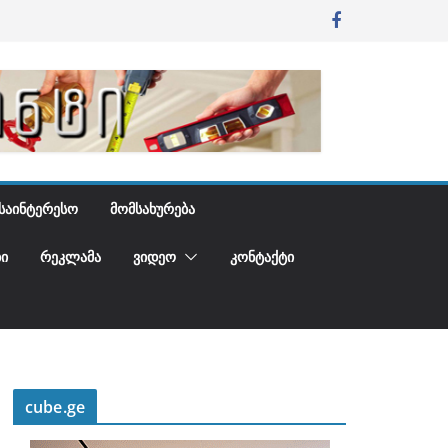
ᲡᲐᲘᲜᲢᲔᲠᲔᲡᲝ
ᲛᲝᲛᲡᲐᲮᲣᲠᲔᲑᲐ
Ი
ᲠᲔᲙᲚᲐᲛᲐ
ᲕᲘᲓᲔᲝ
ᲙᲝᲜᲢᲐᲥᲢᲘ
cube.ge