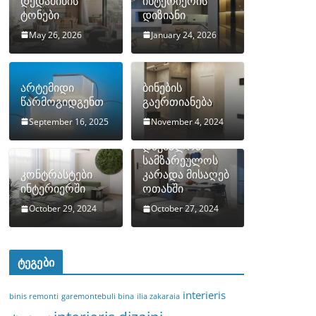
დედამიწის
ინტერიერის
ტონები
დიზიანი
May 26, 2026
January 24, 2026
არტემიდი
ბინების
წარმოგიდგენთ
გაერთიანება
September 16, 2025
November 4, 2024
როგორ
დავმალოთ
სამზარეულოს
კონტრასტები
კარადა მისაღებ
ინტერიერში
ოთახში
October 29, 2024
October 27, 2024
ტეგები
interieris
binis remonti
garemontebuli bina
ilia zakaraia