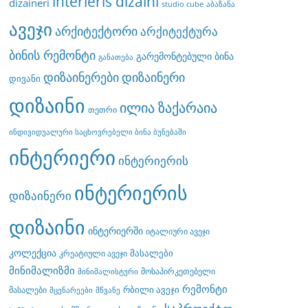
interieris dizaini
dizaineri
studio cube
აბაზანა
ავეჯი
არქიტექტორი
არქიტექტურა
ბინის რემონტი
გარემონტებული ბინა
განათება
დიზაინერები
დიზაინერი
დივანი
დიზაინი
ილია ზაქარაია
თეთრი
ინდივიდუალური საცხოვრებელი ბინა ბუნებაში
ინტერიერი
ინტერიერის
ინტერიერის
დიზაინერი
დიზაინი
ინტერიერში
იტალიური ავეჯი
კოლექცია
მასალები
კრეატიული ავეჯი
მინიმალიზმი
მოსაპირკეთებელი
მინიმალისტური
რემონტი
რბილი ავეჯი
მასალები
მცენარეები
მწვანე