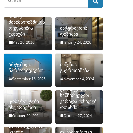
თბილი
მინიმალიზმი და
დედამიწის
ინტერიერის
ტონები
დიზიანი
May 26, 2026
January 24, 2026
არტემიდი
ბინების
წარმოგიდგენთ
გაერთიანება
September 16, 2025
November 4, 2024
როგორ
დავმალოთ
სამზარეულოს
კონტრასტები
კარადა მისაღებ
ინტერიერში
ოთახში
October 29, 2024
October 27, 2024
10 ყველაზე
ხშირი შეცდომა
სველი
თანამედროვე