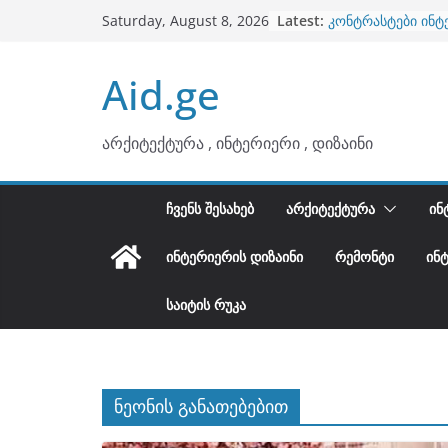
ბინების გაერთიან
Skip
Latest:
Saturday, August 8, 2026
კონტრასტები ინტ
to
თბილი მინიმალიზ
ტონები
content
Aid.ge
ინტერიერის დიზი
არტემიდი წარმო
არქიტექტურა , ინტერიერი , დიზაინი
ᲩᲕᲔᲜᲡ ᲨᲔᲡᲐᲮᲔᲑ
ᲐᲠᲥᲘᲢᲔᲥᲢᲣᲠᲐ
ᲘᲜ
ᲘᲜᲢᲔᲠᲘᲔᲠᲘᲡ ᲓᲘᲖᲐᲘᲜᲘ
ᲠᲔᲛᲝᲜᲢᲘ
ᲘᲜ
ᲡᲐᲘᲢᲘᲡ ᲠᲣᲙᲐ
ნეონის განათებებით