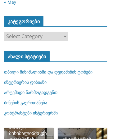
« May
კატეგორიები
კ
ა
ტ
ახალი სტატიები
ე
გ
თბილი მინიმალიზმი და დედამიწის ტონები
ო
რ
ინტერიერის დიზიანი
ი
არტემიდი წარმოგიდგენთ
ე
ბინების გაერთიანება
ბ
ი
კონტრასტები ინტერიერში
თბილი
მინიმალიზმი და