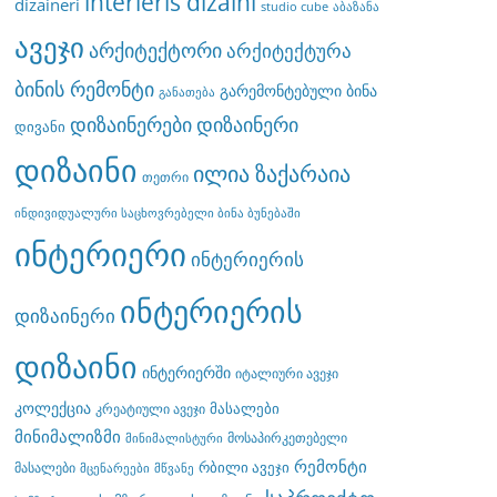
interieris dizaini
dizaineri
studio cube
აბაზანა
ავეჯი
არქიტექტორი
არქიტექტურა
ბინის რემონტი
გარემონტებული ბინა
განათება
დიზაინერები
დიზაინერი
დივანი
დიზაინი
ილია ზაქარაია
თეთრი
ინდივიდუალური საცხოვრებელი ბინა ბუნებაში
ინტერიერი
ინტერიერის
ინტერიერის
დიზაინერი
დიზაინი
ინტერიერში
იტალიური ავეჯი
კოლექცია
მასალები
კრეატიული ავეჯი
მინიმალიზმი
მოსაპირკეთებელი
მინიმალისტური
რემონტი
რბილი ავეჯი
მასალები
მცენარეები
მწვანე