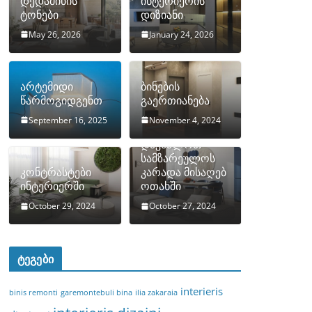
დედამიწის
ინტერიერის
ტონები
დიზიანი
May 26, 2026
January 24, 2026
არტემიდი
ბინების
წარმოგიდგენთ
გაერთიანება
September 16, 2025
November 4, 2024
როგორ
დავმალოთ
სამზარეულოს
კონტრასტები
კარადა მისაღებ
ინტერიერში
ოთახში
October 29, 2024
October 27, 2024
ტეგები
interieris
binis remonti
garemontebuli bina
ilia zakaraia