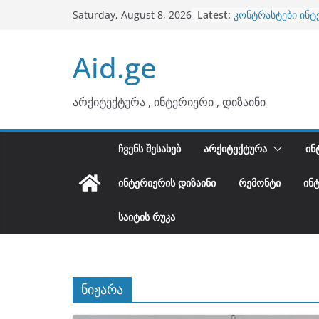
ბინების გაერთიან
Skip
Latest:
Saturday, August 8, 2026
კონტრასტები ინტ
to
თბილი მინიმალიზ
ტონები
content
Aid.ge
ინტერიერის დიზი
არტემიდი წარმო
არქიტექტურა , ინტერიერი , დიზაინი
ᲩᲕᲔᲜᲡ ᲨᲔᲡᲐᲮᲔᲑ
ᲐᲠᲥᲘᲢᲔᲥᲢᲣᲠᲐ
ᲘᲜ
ᲘᲜᲢᲔᲠᲘᲔᲠᲘᲡ ᲓᲘᲖᲐᲘᲜᲘ
ᲠᲔᲛᲝᲜᲢᲘ
ᲘᲜ
ᲡᲐᲘᲢᲘᲡ ᲠᲣᲙᲐ
ნიჟარა