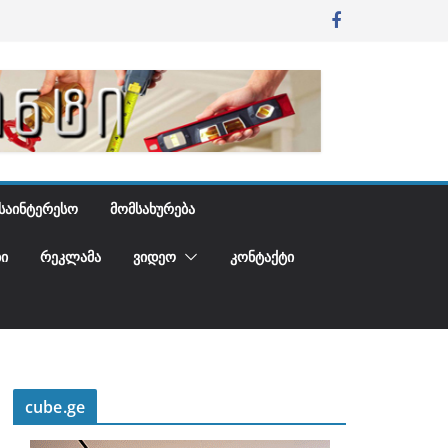
ᲡᲐᲘᲜᲢᲔᲠᲔᲡᲝ
ᲛᲝᲛᲡᲐᲮᲣᲠᲔᲑᲐ
Ი
ᲠᲔᲙᲚᲐᲛᲐ
ᲕᲘᲓᲔᲝ
ᲙᲝᲜᲢᲐᲥᲢᲘ
cube.ge