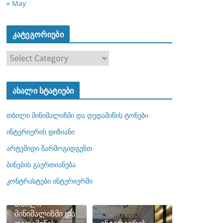
« May
კატეგორიები
კ
ა
ტ
ახალი სტატიები
ე
გ
თბილი მინიმალიზმი და დედამიწის ტონები
ო
რ
ინტერიერის დიზიანი
ი
არტემიდი წარმოგიდგენთ
ე
ბინების გაერთიანება
ბ
ი
კონტრასტები ინტერიერში
თბილი
მინიმალიზმი და