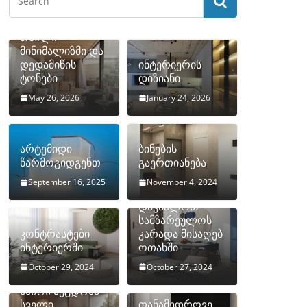
თბილი
მინიმალიზმი და
დედამიწის
ინტერიერის
ტონები
დიზიანი
May 26, 2026
January 24, 2026
არტემიდი
ბინების
წარმოგიდგენთ
გაერთიანება
September 16, 2025
November 4, 2024
როგორ
დავმალოთ
სამზარეულოს
კონტრასტები
კარადა მისაღებ
ინტერიერში
ოთახში
October 29, 2024
October 27, 2024
10 ყველაზე
ხშირი შეცდომა
სველი
თანამედროვე