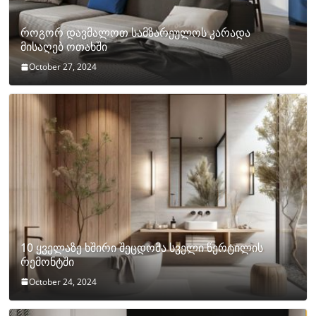
როგორ დავმალოთ სამზარეულოს კარადა
მისაღებ ოთახში
October 27, 2024
10 ყველაზე ხშირი შეცდომა სველი წერტილის
რემონტში
October 24, 2024