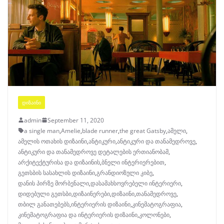
ᲓᲘᲖᲐᲘᲜᲘ
admin
September 11, 2020
a single man
,
Amelie
,
blade runner
,
the great Gatsby
,
ამელი
,
ამელის ოთახის დიზაინი
,
ანტიკური
,
ანტიკური და თანამედროვე
,
ანტიკური და თანამედროვე დეტალების ერთიანობამ
,
არქიტექტურისა და დიზაინის
,
ბნელი ინტერიერებით
,
გეთსბის სასახლის დიზაინი
,
გრანდიოზული კიბე
,
დანის პირზე მორბენალი
,
დასამახსოვრებელი ინტერიერი
,
დიდებული გეთსბი
,
დიზაინერები
,
დიზაინი
,
თანამედროვე
,
თბილ განათებებს
,
ინტერიერის დიზაინი
,
კინემატოგრაფია
,
კინემატოგრაფია და ინტერიერის დიზაინი
,
კოლონები
,