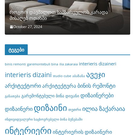
როგორ დავმალოთ სამზარეულოს კარადა
მისაღებ ოთახში
October 27, 2024
ტეგები
interieris dizaineri
binis remonti
garemontebuli bina
ilia zakaraia
ავეჯი
interieris dizaini
studio cube
აბაზანა
არქიტექტორი
ბინის რემონტი
არქიტექტურა
დიზაინერები
გარემონტებული ბინა
დივანი
განათება
დიზაინი
ილია ზაქარაია
დიზაინერი
თეთრი
ინდივიდუალური საცხოვრებელი ბინა ბუნებაში
ინტერიერი
ინტერიერის დიზაინერი