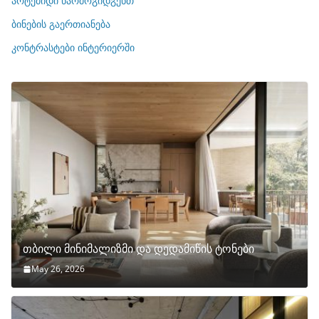
არტემიდი წარმოგიდგენთ
ე
ბინების გაერთიანება
ბ
ი
კონტრასტები ინტერიერში
თბილი მინიმალიზმი და დედამიწის ტონები
May 26, 2026