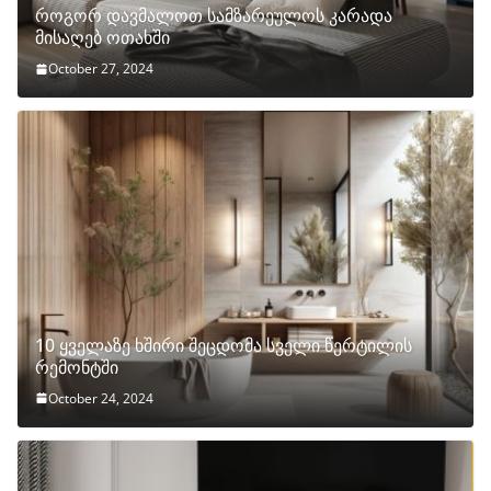
როგორ დავმალოთ სამზარეულოს კარადა
მისაღებ ოთახში
October 27, 2024
10 ყველაზე ხშირი შეცდომა სველი წერტილის
რემონტში
October 24, 2024