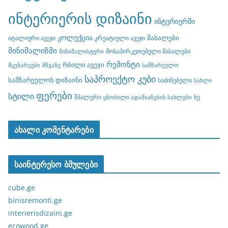
ინტერიერის დიზაინი
ინტერიერში
კოლექცია
მასალები
იტალიური ავეჯი
კრეატიული ავეჯი
მინიმალიზმი
მოსაპირკეთებელი მასალები
მინიმალისტური
რემონტი
რბილი ავეჯი
მცენარეები
მწვანე
სამზარეულო
საპროექტო კუბი
სამზარეულოს დიზაინი
საძინებელი
სახლი
ფერები
სტილი
შპალერი
ხე
ცნობილი ადამიანების სახლები
ახალი კომენტარები
საინტერესო ბმულები
cube.ge
binisremonti.ge
interierisdizaini.ge
ecowood.ge