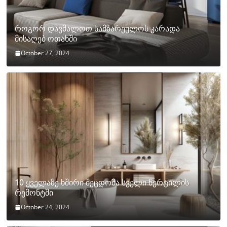
როგორ დავმალოთ სამზარეულოს კარადა
მისაღებ ოთახში
October 27, 2024
10 ყველაზე ხშირი შეცდომა სველი წერტილის
რემონტში
October 24, 2024