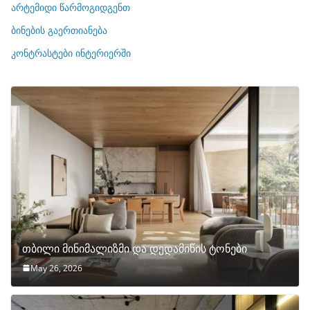
ი
არტემიდი წარმოგიდგენთ
ე
ბინების გაერთიანება
ბ
ი
კონტრასტები ინტერიერში
თბილი მინიმალიზმი და დედამიწის ტონები
May 26, 2026