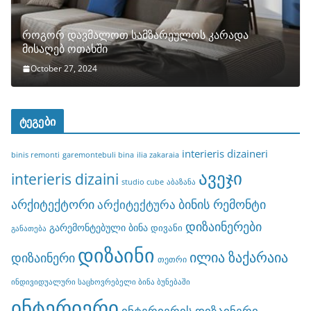
როგორ დავმალოთ სამზარეულოს კარადა
მისაღებ ოთახში
October 27, 2024
ტეგები
interieris dizaineri
binis remonti
garemontebuli bina
ilia zakaraia
ავეჯი
interieris dizaini
studio cube
აბაზანა
არქიტექტორი
ბინის რემონტი
არქიტექტურა
დიზაინერები
გარემონტებული ბინა
დივანი
განათება
დიზაინი
ილია ზაქარაია
დიზაინერი
თეთრი
ინდივიდუალური საცხოვრებელი ბინა ბუნებაში
ინტერიერი
ინტერიერის დიზაინერი