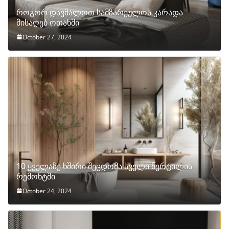
როგორ დავმალოთ სამზარეულოს კარადა
მისაღებ ოთახში
October 27, 2024
10 ყველაზე ხშირი შეცდომა სველი წერტილის
რემონტში
October 24, 2024