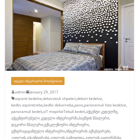
ᲘᲓᲔᲔᲑᲘ ᲘᲜᲢᲔᲠᲘᲔᲠᲘᲡ ᲛᲝᲡᲐᲬᲧᲝᲑᲐᲗ
admin
January 29, 2017
aqcenti kedelze
,
dekoratiuli shpaleri
,
dekori kedelze
,
kedlis aqcentireba
,
kedlis dekorireba
,
pano
,
panoramuli foto kedelze
,
panoramuli kedeli
,
xiT mopirkeTebuli kedeli
,
აქცენტი კედელზე
,
აქცენტირებული კედელი ინტერიერში
,
ბავშვის შპალერი
,
დეკორი შპალერი
,
ექსკლუზიური ინტერიერი
,
ექსტრავაგანტული ინტერიერი
,
ინტერიერის აქსესუარები
,
კედლის აქცენტირება
,
კედლის გამოყოფა
,
კედლის გაფორმება
,