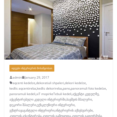
ᲘᲓᲔᲔᲑᲘ ᲘᲜᲢᲔᲠᲘᲔᲠᲘᲡ ᲛᲝᲡᲐᲬᲧᲝᲑᲐᲗ
admin
January 29, 2017
aqcenti kedelze
,
dekoratiuli shpaleri
,
dekori kedelze
,
kedlis aqcentireba
,
kedlis dekorireba
,
pano
,
panoramuli foto kedelze
,
panoramuli kedeli
,
xiT mopirkeTebuli kedeli
,
აქცენტი კედელზე
,
აქცენტირებული კედელი ინტერიერში
,
ბავშვის შპალერი
,
დეკორი შპალერი
,
ექსკლუზიური ინტერიერი
,
ექსტრავაგანტული ინტერიერი
,
ინტერიერის აქსესუარები
,
კედლის აქცენტირება
,
კედლის გამოყოფა
,
კედლის გაფორმება
,