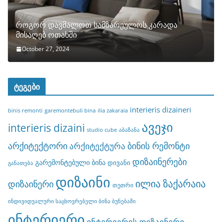
როგორ დავმალოთ სამზარეულოს კარადა
მისაღებ ოთახში
October 27, 2024
ტეგები
interieris dizaineri
binis remonti
garemontebuli bina
ilia zakaraia
ავეჯი
interieris dizaini
studio cube
აბაზანა
არქიტექტორი
ბინის რემონტი
არქიტექტურა
დიზაინერები
გარემონტებული ბინა
დივანი
განათება
დიზაინი
ილია ზაქარაია
დიზაინერი
თეთრი
ინდივიდუალური საცხოვრებელი ბინა ბუნებაში
ინტერიერი
ინტერიერის დიზაინერი