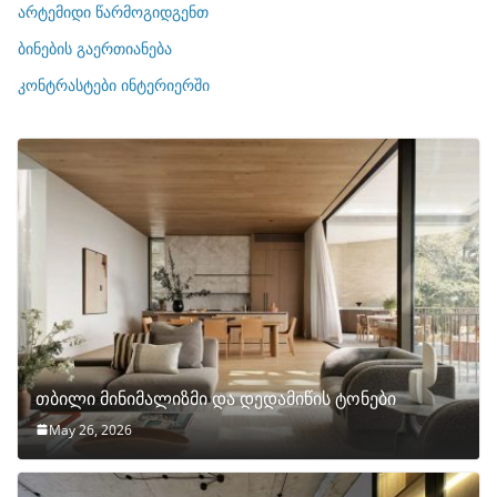
ი
არტემიდი წარმოგიდგენთ
ე
ბინების გაერთიანება
ბ
ი
კონტრასტები ინტერიერში
თბილი მინიმალიზმი და დედამიწის ტონები
May 26, 2026