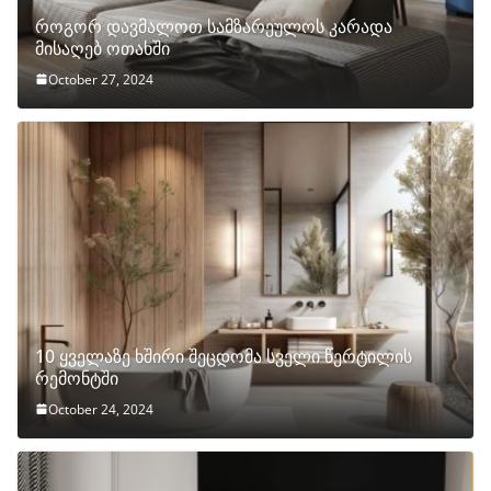
როგორ დავმალოთ სამზარეულოს კარადა
მისაღებ ოთახში
October 27, 2024
10 ყველაზე ხშირი შეცდომა სველი წერტილის
რემონტში
October 24, 2024