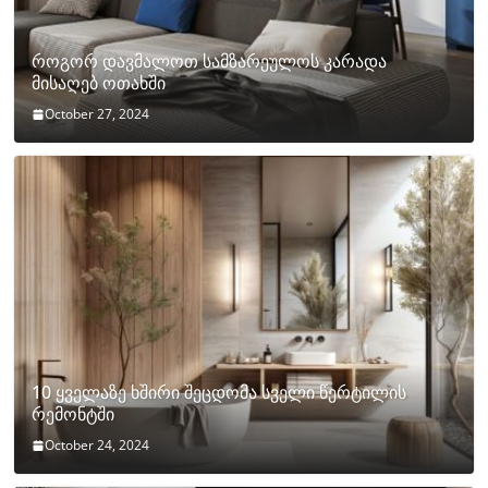
როგორ დავმალოთ სამზარეულოს კარადა
მისაღებ ოთახში
October 27, 2024
10 ყველაზე ხშირი შეცდომა სველი წერტილის
რემონტში
October 24, 2024