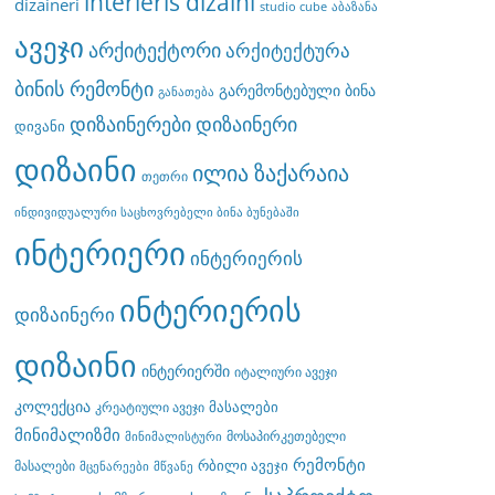
interieris dizaini
dizaineri
studio cube
აბაზანა
ავეჯი
არქიტექტორი
არქიტექტურა
ბინის რემონტი
გარემონტებული ბინა
განათება
დიზაინერები
დიზაინერი
დივანი
დიზაინი
ილია ზაქარაია
თეთრი
ინდივიდუალური საცხოვრებელი ბინა ბუნებაში
ინტერიერი
ინტერიერის
ინტერიერის
დიზაინერი
დიზაინი
ინტერიერში
იტალიური ავეჯი
კოლექცია
მასალები
კრეატიული ავეჯი
მინიმალიზმი
მოსაპირკეთებელი
მინიმალისტური
რემონტი
რბილი ავეჯი
მასალები
მცენარეები
მწვანე