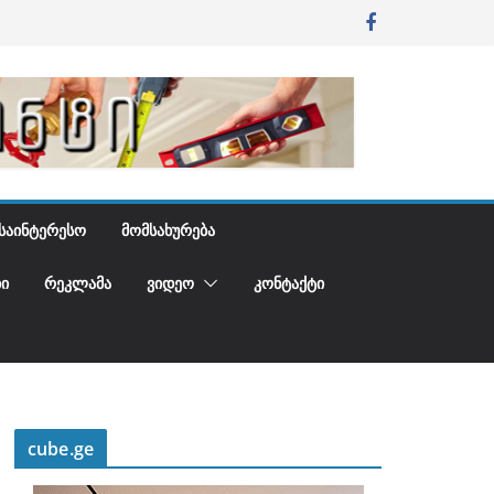
ᲡᲐᲘᲜᲢᲔᲠᲔᲡᲝ
ᲛᲝᲛᲡᲐᲮᲣᲠᲔᲑᲐ
Ი
ᲠᲔᲙᲚᲐᲛᲐ
ᲕᲘᲓᲔᲝ
ᲙᲝᲜᲢᲐᲥᲢᲘ
cube.ge