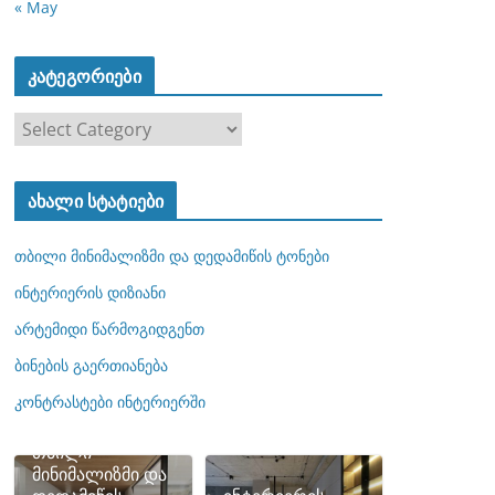
« May
კატეგორიები
კ
ა
ტ
ახალი სტატიები
ე
გ
თბილი მინიმალიზმი და დედამიწის ტონები
ო
რ
ინტერიერის დიზიანი
ი
არტემიდი წარმოგიდგენთ
ე
ბინების გაერთიანება
ბ
ი
კონტრასტები ინტერიერში
თბილი
მინიმალიზმი და