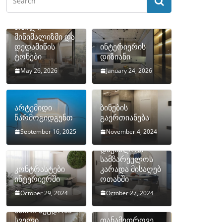
თბილი
მინიმალიზმი და
დედამიწის
ინტერიერის
ტონები
დიზიანი
May 26, 2026
January 24, 2026
არტემიდი
ბინების
წარმოგიდგენთ
გაერთიანება
September 16, 2025
November 4, 2024
როგორ
დავმალოთ
სამზარეულოს
კონტრასტები
კარადა მისაღებ
ინტერიერში
ოთახში
October 29, 2024
October 27, 2024
10 ყველაზე
ხშირი შეცდომა
სველი
თანამედროვე