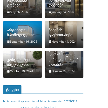
დედამიწის
ინტერიერის
ტონები
დიზიანი
May 26, 2026
January 24, 2026
არტემიდი
ბინების
წარმოგიდგენთ
გაერთიანება
September 16, 2025
November 4, 2024
როგორ
დავმალოთ
სამზარეულოს
კონტრასტები
კარადა მისაღებ
ინტერიერში
ოთახში
October 29, 2024
October 27, 2024
ტეგები
interieris
binis remonti
garemontebuli bina
ilia zakaraia