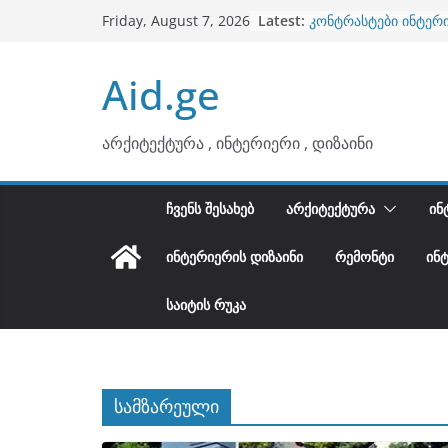
ბინების გაერთიანება
Skip
Latest:
Friday, August 7, 2026
კონტრასტები ინტერ
to
თბილი მინიმალიზმი
content
ტონები
Aid.ge
ინტერიერის დიზიანი
არტემიდი წარმოგი
არქიტექტურა , ინტერიერი , დიზაინი
ᲩᲕᲔᲜᲡ ᲨᲔᲡᲐᲮᲔᲑ
ᲐᲠᲥᲘᲢᲔᲥᲢᲣᲠᲐ
ᲘᲜ
ᲘᲜᲢᲔᲠᲘᲔᲠᲘᲡ ᲓᲘᲖᲐᲘᲜᲘ
ᲠᲔᲛᲝᲜᲢᲘ
ᲘᲜ
ᲡᲐᲘᲢᲘᲡ ᲠᲣᲙᲐ
სამზარეული