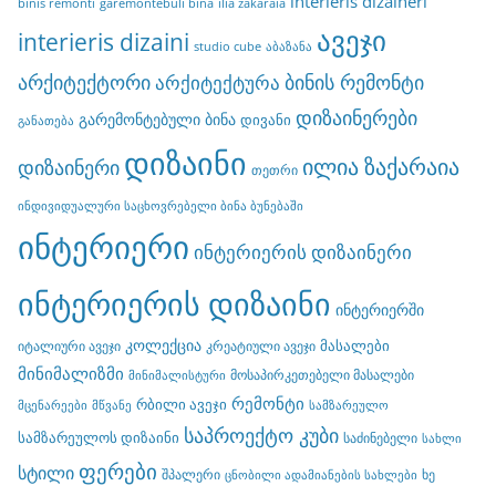
interieris dizaineri
binis remonti
garemontebuli bina
ilia zakaraia
ავეჯი
interieris dizaini
studio cube
აბაზანა
არქიტექტორი
ბინის რემონტი
არქიტექტურა
დიზაინერები
გარემონტებული ბინა
დივანი
განათება
დიზაინი
ილია ზაქარაია
დიზაინერი
თეთრი
ინდივიდუალური საცხოვრებელი ბინა ბუნებაში
ინტერიერი
ინტერიერის დიზაინერი
ინტერიერის დიზაინი
ინტერიერში
კოლექცია
მასალები
იტალიური ავეჯი
კრეატიული ავეჯი
მინიმალიზმი
მოსაპირკეთებელი მასალები
მინიმალისტური
რემონტი
რბილი ავეჯი
მცენარეები
მწვანე
სამზარეულო
საპროექტო კუბი
სამზარეულოს დიზაინი
საძინებელი
სახლი
ფერები
სტილი
შპალერი
ხე
ცნობილი ადამიანების სახლები