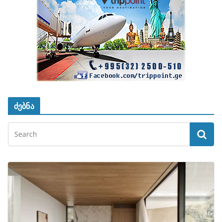
ძებნა