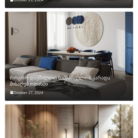
როგორ დავმალოთ სამზარეულოს კარადა
მისაღებ ოთახში
October 27, 2024