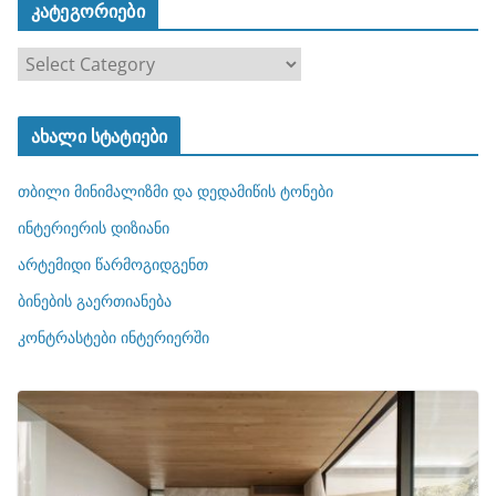
კატეგორიები
კ
ა
ტ
ახალი სტატიები
ე
გ
თბილი მინიმალიზმი და დედამიწის ტონები
ო
რ
ინტერიერის დიზიანი
ი
არტემიდი წარმოგიდგენთ
ე
ბინების გაერთიანება
ბ
ი
კონტრასტები ინტერიერში