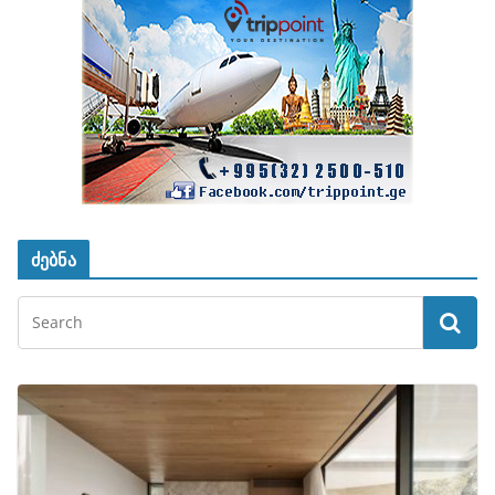
ძებნა