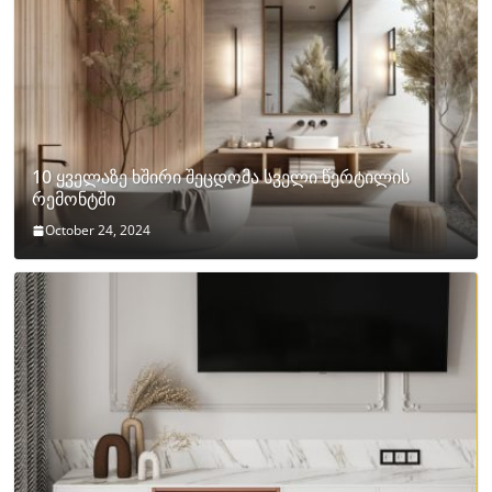
10 ყველაზე ხშირი შეცდომა სველი წერტილის
რემონტში
October 24, 2024