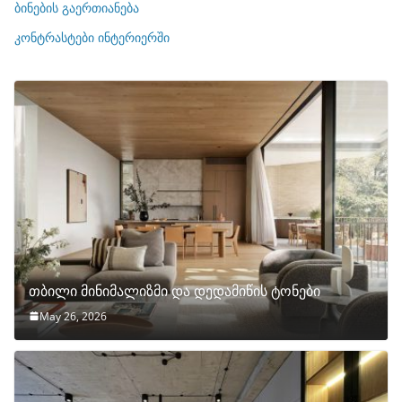
ბინების გაერთიანება
ბ
ი
კონტრასტები ინტერიერში
თბილი მინიმალიზმი და დედამიწის ტონები
May 26, 2026