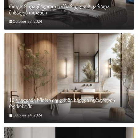
როგორ დავმალოთ სამზარეულოს კარადა
მისაღებ ოთახში
October 27, 2024
10 ყველაზე ხშირი შეცდომა სველი წერტილის
რემონტში
October 24, 2024