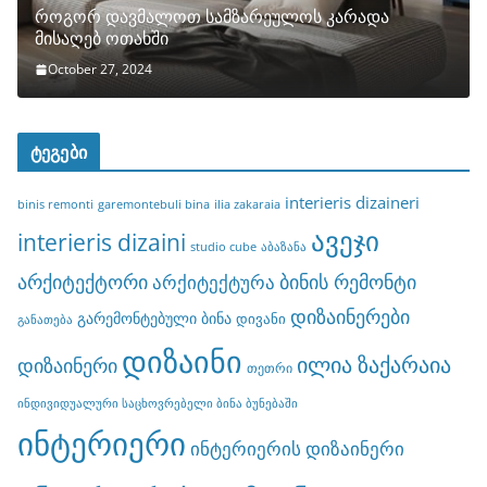
როგორ დავმალოთ სამზარეულოს კარადა
მისაღებ ოთახში
October 27, 2024
ტეგები
interieris dizaineri
binis remonti
garemontebuli bina
ilia zakaraia
ავეჯი
interieris dizaini
studio cube
აბაზანა
არქიტექტორი
ბინის რემონტი
არქიტექტურა
დიზაინერები
გარემონტებული ბინა
დივანი
განათება
დიზაინი
ილია ზაქარაია
დიზაინერი
თეთრი
ინდივიდუალური საცხოვრებელი ბინა ბუნებაში
ინტერიერი
ინტერიერის დიზაინერი