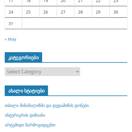
17
18
19
20
21
22
23
24
25
26
27
28
29
30
31
« May
კატეგორიები
კ
ა
ტ
ახალი სტატიები
ე
გ
თბილი მინიმალიზმი და დედამიწის ტონები
ო
რ
ინტერიერის დიზიანი
ი
არტემიდი წარმოგიდგენთ
ე