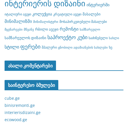
ინტერიერის დიზაინი
ინტერიერში
კოლექცია
მასალები
იტალიური ავეჯი
კრეატიული ავეჯი
მინიმალიზმი
მოსაპირკეთებელი მასალები
მინიმალისტური
რემონტი
რბილი ავეჯი
მცენარეები
მწვანე
სამზარეულო
საპროექტო კუბი
სამზარეულოს დიზაინი
საძინებელი
სახლი
ფერები
სტილი
შპალერი
ხე
ცნობილი ადამიანების სახლები
ახალი კომენტარები
საინტერესო ბმულები
cube.ge
binisremonti.ge
interierisdizaini.ge
ecowood.ge