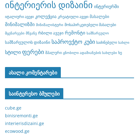
ინტერიერის დიზაინი
ინტერიერში
კოლექცია
მასალები
იტალიური ავეჯი
კრეატიული ავეჯი
მინიმალიზმი
მოსაპირკეთებელი მასალები
მინიმალისტური
რემონტი
რბილი ავეჯი
მცენარეები
მწვანე
სამზარეულო
საპროექტო კუბი
სამზარეულოს დიზაინი
საძინებელი
სახლი
ფერები
სტილი
შპალერი
ხე
ცნობილი ადამიანების სახლები
ახალი კომენტარები
საინტერესო ბმულები
cube.ge
binisremonti.ge
interierisdizaini.ge
ecowood.ge