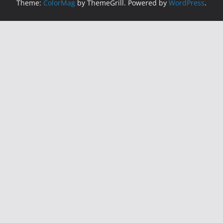
Theme:
ColorMag
by ThemeGrill. Powered by
WordPress
.