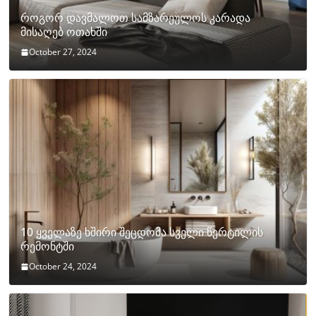
როგორ დავმალოთ სამზარეულოს კარადა
მისაღებ ოთახში
October 27, 2024
10 ყველაზე ხშირი შეცდომა სველი წერტილის
რემონტში
October 24, 2024