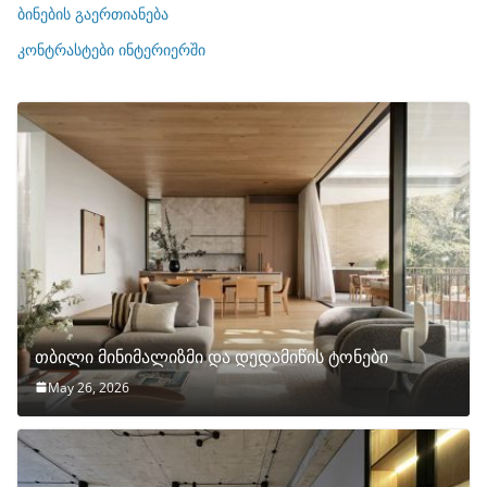
ბინების გაერთიანება
ბ
ი
კონტრასტები ინტერიერში
თბილი მინიმალიზმი და დედამიწის ტონები
May 26, 2026