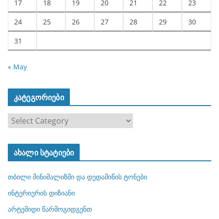
17
18
19
20
21
22
23
24
25
26
27
28
29
30
31
« May
კატეგორიები
კ
ა
ტ
ახალი სტატიები
ე
გ
თბილი მინიმალიზმი და დედამიწის ტონები
ო
რ
ინტერიერის დიზიანი
ი
არტემიდი წარმოგიდგენთ
ე