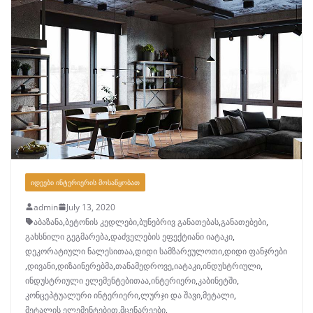
ᲘᲓᲔᲔᲑᲘ ᲘᲜᲢᲔᲠᲘᲔᲠᲘᲡ ᲛᲝᲡᲐᲬᲧᲝᲑᲐᲗ
admin
July 13, 2020
აბაზანა
,
ბეტონის კედლები
,
ბუნებრივ განათებას
,
განათებები
,
გახსნილი გეგმარება
,
დაძველების ეფექტიანი იატაკი
,
დეკორატიული ნალესითაა
,
დიდი სამზარეულოთი
,
დიდი ფანჯრები
,
დივანი
,
დიზაინერებმა
,
თანამედროვე
,
იატაკი
,
ინდუსტრიული
,
ინდუსტრიული ელემენტებითაა
,
ინტერიერი
,
კაბინეტში
,
კონცეპტუალური ინტერიერი
,
ლურჯი და შავი
,
მეტალი
,
მეტალის ელემენტებით
,
მცენარეები
,