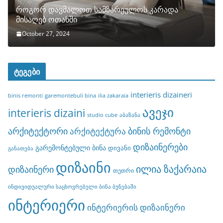
როგორ დავმალოთ სამზარეულოს კარადა
მისაღებ ოთახში
October 27, 2024
ტეგები
interieris dizaineri
binis remonti
garemontebuli bina
ilia zakaraia
ავეჯი
interieris dizaini
studio cube
აბაზანა
არქიტექტორი
ბინის რემონტი
არქიტექტურა
დიზაინერები
გარემონტებული ბინა
დივანი
განათება
დიზაინი
ილია ზაქარაია
დიზაინერი
თეთრი
ინდივიდუალური საცხოვრებელი ბინა ბუნებაში
ინტერიერი
ინტერიერის დიზაინერი