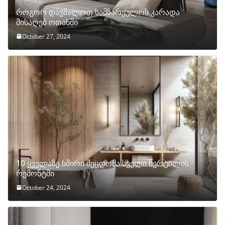
როგორ დავმალოთ სამზარეულოს კარადა
მისაღებ ოთახში
October 27, 2024
10 ყველაზე ხშირი შეცდომა სველი წერტილის
რემონტში
October 24, 2024