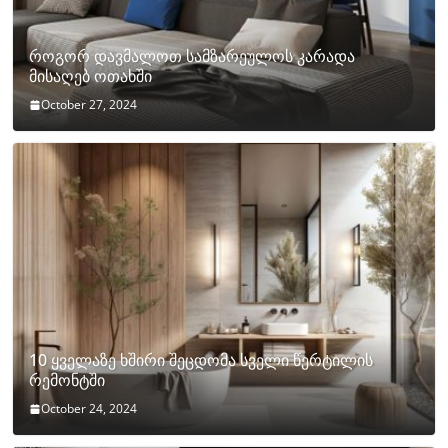
როგორ დავმალოთ სამზარეულოს კარადა
მისაღებ ოთახში
October 27, 2024
10 ყველაზე ხშირი შეცდომა სველი წერტილის
რემონტში
October 24, 2024