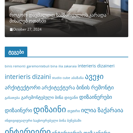
როგორ დავმალოთ სამზარეულოს კარადა
მისაღებ ოთახში
October 27, 2024
ტეგები
interieris dizaineri
binis remonti
garemontebuli bina
ilia zakaraia
ავეჯი
interieris dizaini
studio cube
აბაზანა
არქიტექტორი
ბინის რემონტი
არქიტექტურა
დიზაინერები
გარემონტებული ბინა
დივანი
განათება
დიზაინი
ილია ზაქარაია
დიზაინერი
თეთრი
ინდივიდუალური საცხოვრებელი ბინა ბუნებაში
ინტერიერი
ინტერიერის დიზაინერი