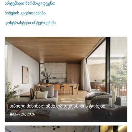
ი
არტემიდი წარმოგიდგენთ
ე
ბინების გაერთიანება
ბ
ი
კონტრასტები ინტერიერში
თბილი მინიმალიზმი და დედამიწის ტონები
May 26, 2026