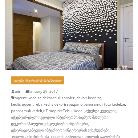
ᲘᲓᲔᲔᲑᲘ ᲘᲜᲢᲔᲠᲘᲔᲠᲘᲡ ᲛᲝᲡᲐᲬᲧᲝᲑᲐᲗ
admin
January 29, 2017
aqcenti kedelze
,
dekoratiuli shpaleri
,
dekori kedelze
,
kedlis aqcentireba
,
kedlis dekorireba
,
pano
,
panoramuli foto kedelze
,
panoramuli kedeli
,
xiT mopirkeTebuli kedeli
,
აქცენტი კედელზე
,
აქცენტირებული კედელი ინტერიერში
,
ბავშვის შპალერი
,
დეკორი შპალერი
,
ექსკლუზიური ინტერიერი
,
ექსტრავაგანტული ინტერიერი
,
ინტერიერის აქსესუარები
,
კედლის აქცენტირება
,
კედლის გამოყოფა
,
კედლის გაფორმება
,