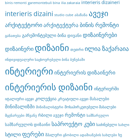
interieris dizaineri
binis remonti
garemontebuli bina
ilia zakaraia
ავეჯი
interieris dizaini
studio cube
აბაზანა
არქიტექტორი
ბინის რემონტი
არქიტექტურა
დიზაინერები
გარემონტებული ბინა
დივანი
განათება
დიზაინი
ილია ზაქარაია
დიზაინერი
თეთრი
ინდივიდუალური საცხოვრებელი ბინა ბუნებაში
ინტერიერი
ინტერიერის დიზაინერი
ინტერიერის დიზაინი
ინტერიერში
კოლექცია
მასალები
იტალიური ავეჯი
კრეატიული ავეჯი
მინიმალიზმი
მოსაპირკეთებელი მასალები
მინიმალისტური
რემონტი
რბილი ავეჯი
მცენარეები
მწვანე
სამზარეულო
საპროექტო კუბი
სამზარეულოს დიზაინი
საძინებელი
სახლი
ფერები
სტილი
შპალერი
ხე
ცნობილი ადამიანების სახლები