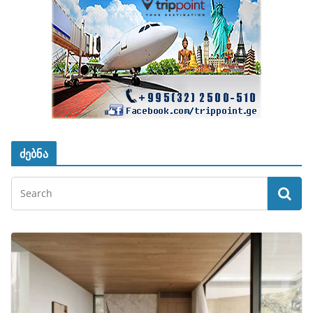
ძებნა