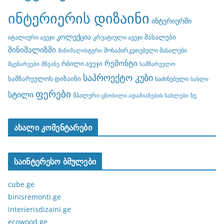
ინტერიერის დიზაინი
ინტერიერში
კოლექცია
მასალები
იტალიური ავეჯი
კრეატიული ავეჯი
მინიმალიზმი
მოსაპირკეთებელი მასალები
მინიმალისტური
რემონტი
რბილი ავეჯი
მცენარეები
მწვანე
სამზარეულო
საპროექტო კუბი
სამზარეულოს დიზაინი
საძინებელი
სახლი
ფერები
სტილი
შპალერი
ხე
ცნობილი ადამიანების სახლები
ახალი კომენტარები
საინტერესო ბმულები
cube.ge
binisremonti.ge
interierisdizaini.ge
ecowood.ge