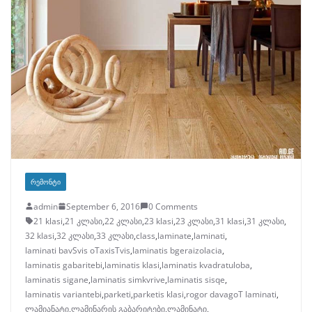
ᲠᲔᲛᲝᲜᲢᲘ
admin
September 6, 2016
0 Comments
21 klasi
,
21 კლასი
,
22 კლასი
,
23 klasi
,
23 კლასი
,
31 klasi
,
31 კლასი
,
32 klasi
,
32 კლასი
,
33 კლასი
,
class
,
laminate
,
laminati
,
laminati bavSvis oTaxisTvis
,
laminatis bgeraizolacia
,
laminatis gabaritebi
,
laminatis klasi
,
laminatis kvadratuloba
,
laminatis sigane
,
laminatis simkvrive
,
laminatis sisqe
,
laminatis variantebi
,
parketi
,
parketis klasi
,
rogor davagoT laminati
,
ლამიანატი
,
ლამინარის გაბარიტები
,
ლამინატი
,