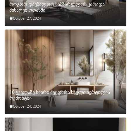
როგორ დავმალოთ სამზარეულოს კარადა
მისაღებ ოთახში
October 27, 2024
10 ყველაზე ხშირი შეცდომა სველი წერტილის
რემონტში
October 24, 2024