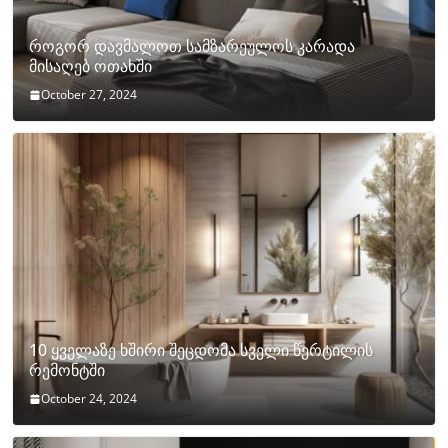
როგორ დავმალოთ სამზარეულოს კარადა
მისაღებ ოთახში
October 27, 2024
10 ყველაზე ხშირი შეცდომა სველი წერტილის
რემონტში
October 24, 2024