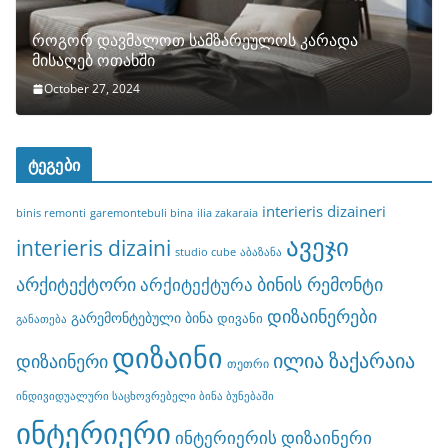
როგორ დავმალოთ სამზარეულოს კარადა
მისაღებ ოთახში
October 27, 2024
ტეგები
interieris dizaineri
binis remonti
garemontebuli bina
ilia zakaraia
ავეჯი
interieris dizaini
studio cube
აბაზანა
არქიტექტორი
ბინის რემონტი
არქიტექტურა
დიზაინერები
გარემონტებული ბინა
დივანი
განათება
დიზაინი
ილია ზაქარაია
დიზაინერი
თეთრი
ინდივიდუალური საცხოვრებელი ბინა ბუნებაში
ინტერიერი
ინტერიერის დიზაინერი