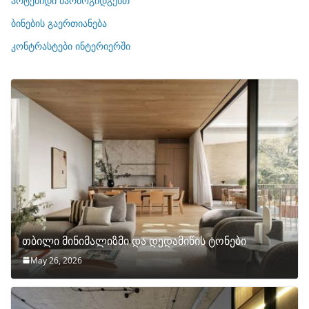
არტემიდი წარმოგიდგენთ
ე
ბინების გაერთიანება
ბ
ი
კონტრასტები ინტერიერში
თბილი მინიმალიზმი და დედამიწის ტონები
May 26, 2026