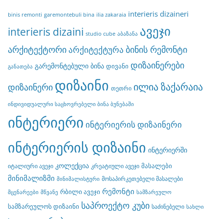
interieris dizaineri
binis remonti
garemontebuli bina
ilia zakaraia
ავეჯი
interieris dizaini
studio cube
აბაზანა
არქიტექტორი
ბინის რემონტი
არქიტექტურა
დიზაინერები
გარემონტებული ბინა
დივანი
განათება
დიზაინი
ილია ზაქარაია
დიზაინერი
თეთრი
ინდივიდუალური საცხოვრებელი ბინა ბუნებაში
ინტერიერი
ინტერიერის დიზაინერი
ინტერიერის დიზაინი
ინტერიერში
კოლექცია
მასალები
იტალიური ავეჯი
კრეატიული ავეჯი
მინიმალიზმი
მოსაპირკეთებელი მასალები
მინიმალისტური
რემონტი
რბილი ავეჯი
მცენარეები
მწვანე
სამზარეულო
საპროექტო კუბი
სამზარეულოს დიზაინი
საძინებელი
სახლი