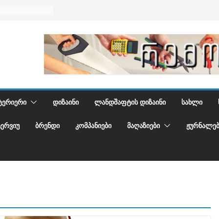
იერში
 და დედამიწის
დგენთ
ᲢᲔᲠᲘᲔᲠᲘ
ᲓᲘᲖᲐᲘᲜᲘ
ᲚᲐᲜᲓᲨᲐᲤᲢᲘᲡ ᲓᲘᲖᲐᲘᲜᲘ
ᲡᲐᲮᲚᲘ
ᲢᲔᲠᲕᲘᲣ
ᲑᲠᲔᲜᲓᲘ
ᲙᲝᲛᲞᲐᲜᲘᲔᲑᲘ
ᲛᲐᲦᲐᲖᲘᲔᲑᲘ
ᲟᲣᲠᲜᲐᲚᲔᲑ