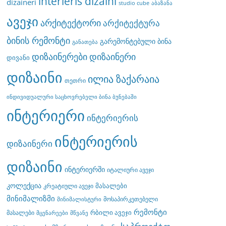
interieris dizaini
dizaineri
studio cube
აბაზანა
ავეჯი
არქიტექტორი
არქიტექტურა
ბინის რემონტი
გარემონტებული ბინა
განათება
დიზაინერები
დიზაინერი
დივანი
დიზაინი
ილია ზაქარაია
თეთრი
ინდივიდუალური საცხოვრებელი ბინა ბუნებაში
ინტერიერი
ინტერიერის
ინტერიერის
დიზაინერი
დიზაინი
ინტერიერში
იტალიური ავეჯი
კოლექცია
მასალები
კრეატიული ავეჯი
მინიმალიზმი
მოსაპირკეთებელი
მინიმალისტური
რემონტი
რბილი ავეჯი
მასალები
მცენარეები
მწვანე