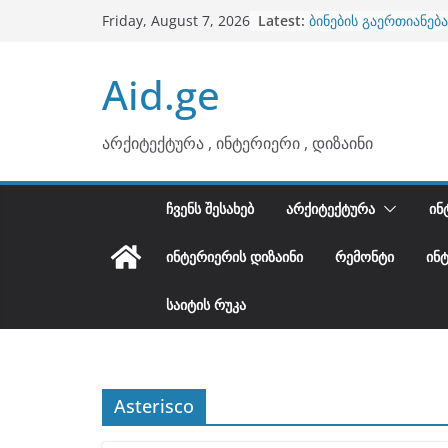
Skip
Latest:
ბინების გაერთიანება
Friday, August 7, 2026
to
კონტრასტები ინტერ
თბილი მინიმალიზმი
content
Aid.ge
ტონები
ინტერიერის დიზიანი
არტემიდი წარმოგი
არქიტექტურა , ინტერიერი , დიზაინი
ᲩᲕᲔᲜᲡ ᲨᲔᲡᲐᲮᲔᲑ
ᲐᲠᲥᲘᲢᲔᲥᲢᲣᲠᲐ
ᲘᲜ
ᲘᲜᲢᲔᲠᲘᲔᲠᲘᲡ ᲓᲘᲖᲐᲘᲜᲘ
ᲠᲔᲛᲝᲜᲢᲘ
ᲘᲜ
ᲡᲐᲘᲢᲘᲡ ᲠᲣᲙᲐ
Asterisco