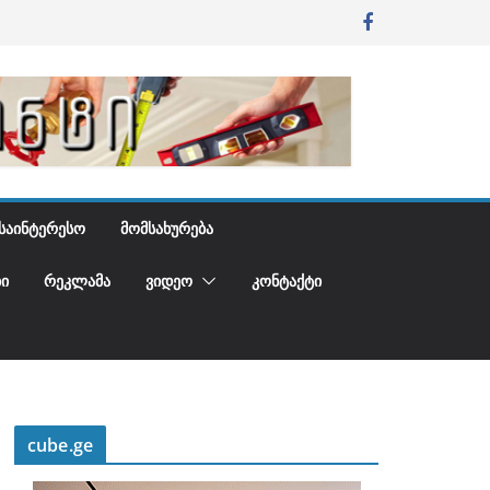
ᲡᲐᲘᲜᲢᲔᲠᲔᲡᲝ
ᲛᲝᲛᲡᲐᲮᲣᲠᲔᲑᲐ
Ი
ᲠᲔᲙᲚᲐᲛᲐ
ᲕᲘᲓᲔᲝ
ᲙᲝᲜᲢᲐᲥᲢᲘ
cube.ge