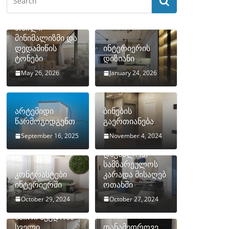
თბილი
მინიმალიზმი და
დედამიწის
ინტერიერის
ტონები
დიზიანი
May 26, 2026
January 24, 2026
არტემიდი
ბინების
წარმოგიდგენთ
გაერთიანება
September 16, 2025
November 4, 2024
როგორ
დავმალოთ
სამზარეულოს
კონტრასტები
კარადა მისაღებ
ინტერიერში
ოთახში
October 29, 2024
October 27, 2024
10 ყველაზე
ხშირი შეცდომა
სველი
თანამედროვე