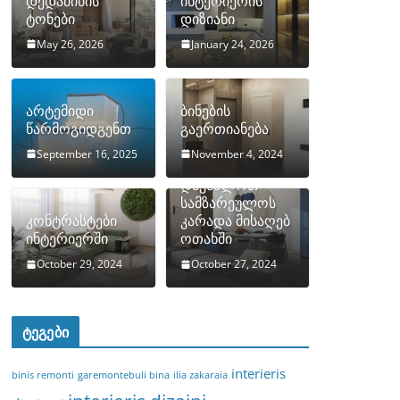
დედამიწის
ინტერიერის
ტონები
დიზიანი
May 26, 2026
January 24, 2026
არტემიდი
ბინების
წარმოგიდგენთ
გაერთიანება
September 16, 2025
November 4, 2024
როგორ
დავმალოთ
სამზარეულოს
კონტრასტები
კარადა მისაღებ
ინტერიერში
ოთახში
October 29, 2024
October 27, 2024
ტეგები
interieris
binis remonti
garemontebuli bina
ilia zakaraia