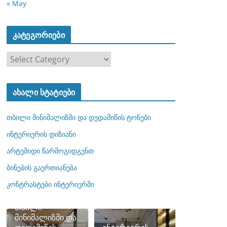
« May
კატეგორიები
კ
ა
ტ
ახალი სტატიები
ე
გ
თბილი მინიმალიზმი და დედამიწის ტონები
ო
რ
ინტერიერის დიზიანი
ი
არტემიდი წარმოგიდგენთ
ე
ბინების გაერთიანება
ბ
ი
კონტრასტები ინტერიერში
თბილი
მინიმალიზმი და