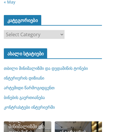
« May
კატეგორიები
კ
ა
ტ
ახალი სტატიები
ე
გ
თბილი მინიმალიზმი და დედამიწის ტონები
ო
რ
ინტერიერის დიზიანი
ი
არტემიდი წარმოგიდგენთ
ე
ბინების გაერთიანება
ბ
ი
კონტრასტები ინტერიერში
თბილი
მინიმალიზმი და