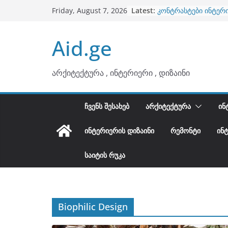
ბინების გაერთიანება
Skip
Latest:
Friday, August 7, 2026
კონტრასტები ინტერ
to
თბილი მინიმალიზმი
ტონები
content
Aid.ge
ინტერიერის დიზიანი
არტემიდი წარმოგი
არქიტექტურა , ინტერიერი , დიზაინი
ᲩᲕᲔᲜᲡ ᲨᲔᲡᲐᲮᲔᲑ
ᲐᲠᲥᲘᲢᲔᲥᲢᲣᲠᲐ
ᲘᲜ
ᲘᲜᲢᲔᲠᲘᲔᲠᲘᲡ ᲓᲘᲖᲐᲘᲜᲘ
ᲠᲔᲛᲝᲜᲢᲘ
ᲘᲜ
ᲡᲐᲘᲢᲘᲡ ᲠᲣᲙᲐ
Biophilic Design