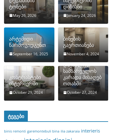
დედამიწის
ინტერიერის
ტონები
დიზიანი
May 26, 2026
January 24, 2026
არტემიდი
ბინების
წარმოგიდგენთ
გაერთიანება
September 16, 2025
November 4, 2024
როგორ
დავმალოთ
სამზარეულოს
კონტრასტები
კარადა მისაღებ
ინტერიერში
ოთახში
October 29, 2024
October 27, 2024
ტეგები
interieris
binis remonti
garemontebuli bina
ilia zakaraia