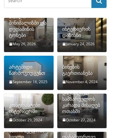
თბილი
მინიმალიზმი და
დედამიწის
ინტერიერის
ტონები
დიზიანი
May 26, 2026
January 24, 2026
არტემიდი
ბინების
წარმოგიდგენთ
გაერთიანება
September 16, 2025
November 4, 2024
როგორ
დავმალოთ
სამზარეულოს
კონტრასტები
კარადა მისაღებ
ინტერიერში
ოთახში
October 29, 2024
October 27, 2024
10 ყველაზე
ხშირი შეცდომა
სველი
თანამედროვე