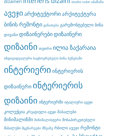
interieris dizaini
dizaineri
studio cube
აბაზანა
ავეჯი
არქიტექტორი
არქიტექტურა
ბინის რემონტი
გარემონტებული ბინა
განათება
დიზაინერები
დიზაინერი
დივანი
დიზაინი
ილია ზაქარაია
თეთრი
ინდივიდუალური საცხოვრებელი ბინა ბუნებაში
ინტერიერი
ინტერიერის
ინტერიერის
დიზაინერი
დიზაინი
ინტერიერში
იტალიური ავეჯი
კოლექცია
მასალები
კრეატიული ავეჯი
მინიმალიზმი
მოსაპირკეთებელი
მინიმალისტური
რემონტი
რბილი ავეჯი
მასალები
მცენარეები
მწვანე