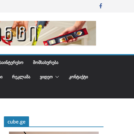
ᲡᲐᲘᲜᲢᲔᲠᲔᲡᲝ
ᲛᲝᲛᲡᲐᲮᲣᲠᲔᲑᲐ
Ი
ᲠᲔᲙᲚᲐᲛᲐ
ᲕᲘᲓᲔᲝ
ᲙᲝᲜᲢᲐᲥᲢᲘ
cube.ge