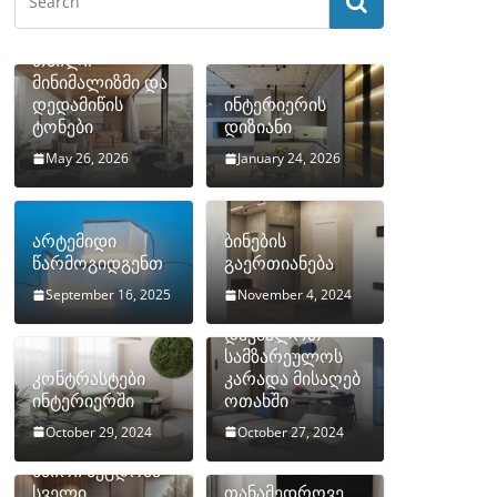
თბილი
მინიმალიზმი და
დედამიწის
ინტერიერის
ტონები
დიზიანი
May 26, 2026
January 24, 2026
არტემიდი
ბინების
წარმოგიდგენთ
გაერთიანება
September 16, 2025
November 4, 2024
როგორ
დავმალოთ
სამზარეულოს
კონტრასტები
კარადა მისაღებ
ინტერიერში
ოთახში
October 29, 2024
October 27, 2024
10 ყველაზე
ხშირი შეცდომა
სველი
თანამედროვე