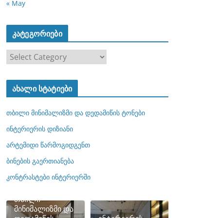
« May
კატეგორიები
კ
ა
ტ
ახალი სტატიები
ე
გ
თბილი მინიმალიზმი და დედამიწის ტონები
ო
რ
ინტერიერის დიზიანი
ი
არტემიდი წარმოგიდგენთ
ე
ბინების გაერთიანება
ბ
ი
კონტრასტები ინტერიერში
თბილი
მინიმალიზმი და