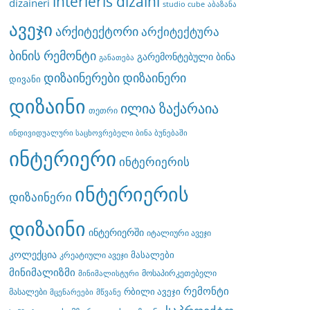
interieris dizaini
dizaineri
studio cube
აბაზანა
ავეჯი
არქიტექტორი
არქიტექტურა
ბინის რემონტი
გარემონტებული ბინა
განათება
დიზაინერები
დიზაინერი
დივანი
დიზაინი
ილია ზაქარაია
თეთრი
ინდივიდუალური საცხოვრებელი ბინა ბუნებაში
ინტერიერი
ინტერიერის
ინტერიერის
დიზაინერი
დიზაინი
ინტერიერში
იტალიური ავეჯი
კოლექცია
მასალები
კრეატიული ავეჯი
მინიმალიზმი
მოსაპირკეთებელი
მინიმალისტური
რემონტი
რბილი ავეჯი
მასალები
მცენარეები
მწვანე