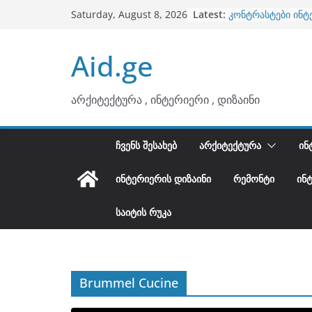
ბინების გაერთიან
Skip
Latest:
Saturday, August 8, 2026
კონტრასტები ინტ
to
თბილი მინიმალიზ
ტონები
content
Aid.ge
ინტერიერის დიზი
არტემიდი წარმო
არქიტექტურა , ინტერიერი , დიზაინი
ᲩᲕᲔᲜᲡ ᲨᲔᲡᲐᲮᲔᲑ
ᲐᲠᲥᲘᲢᲔᲥᲢᲣᲠᲐ
ᲘᲜ
ᲘᲜᲢᲔᲠᲘᲔᲠᲘᲡ ᲓᲘᲖᲐᲘᲜᲘ
ᲠᲔᲛᲝᲜᲢᲘ
ᲘᲜ
ᲡᲐᲘᲢᲘᲡ ᲠᲣᲙᲐ
Brummel Cucine