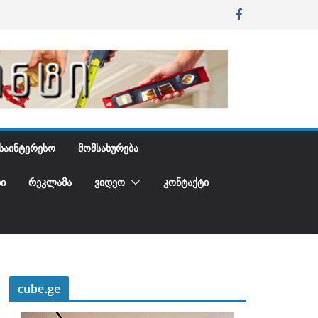
ᲡᲐᲘᲜᲢᲔᲠᲔᲡᲝ
ᲛᲝᲛᲡᲐᲮᲣᲠᲔᲑᲐ
Ი
ᲠᲔᲙᲚᲐᲛᲐ
ᲕᲘᲓᲔᲝ
ᲙᲝᲜᲢᲐᲥᲢᲘ
cube.ge