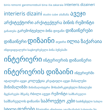
interieris dizaineri
binis remonti
garemontebuli bina
ilia zakaraia
ავეჯი
interieris dizaini
studio cube
აბაზანა
არქიტექტორი
ბინის რემონტი
არქიტექტურა
დიზაინერები
გარემონტებული ბინა
დივანი
განათება
დიზაინი
ილია ზაქარაია
დიზაინერი
თეთრი
ინდივიდუალური საცხოვრებელი ბინა ბუნებაში
ინტერიერი
ინტერიერის დიზაინერი
ინტერიერის დიზაინი
ინტერიერში
კოლექცია
მასალები
იტალიური ავეჯი
კრეატიული ავეჯი
მინიმალიზმი
მოსაპირკეთებელი მასალები
მინიმალისტური
რემონტი
რბილი ავეჯი
მცენარეები
მწვანე
სამზარეულო
საპროექტო კუბი
სამზარეულოს დიზაინი
საძინებელი
სახლი
ფერები
სტილი
შპალერი
ხე
ცნობილი ადამიანების სახლები