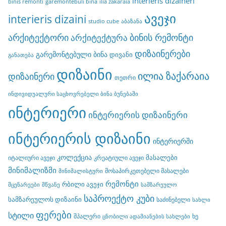
interieris dizaineri
binis remonti
garemontebuli bina
ilia zakaraia
ავეჯი
interieris dizaini
studio cube
აბაზანა
არქიტექტორი
ბინის რემონტი
არქიტექტურა
დიზაინერები
გარემონტებული ბინა
დივანი
განათება
დიზაინი
ილია ზაქარაია
დიზაინერი
თეთრი
ინდივიდუალური საცხოვრებელი ბინა ბუნებაში
ინტერიერი
ინტერიერის დიზაინერი
ინტერიერის დიზაინი
ინტერიერში
კოლექცია
მასალები
იტალიური ავეჯი
კრეატიული ავეჯი
მინიმალიზმი
მოსაპირკეთებელი მასალები
მინიმალისტური
რემონტი
რბილი ავეჯი
მცენარეები
მწვანე
სამზარეულო
საპროექტო კუბი
სამზარეულოს დიზაინი
საძინებელი
სახლი
ფერები
სტილი
შპალერი
ხე
ცნობილი ადამიანების სახლები