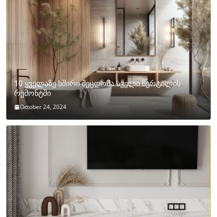
10 ყველაზე ხშირი შეცდომა სველი წერტილის
რემონტში
October 24, 2024