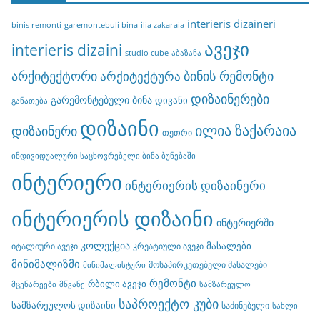
interieris dizaineri
binis remonti
garemontebuli bina
ilia zakaraia
ავეჯი
interieris dizaini
studio cube
აბაზანა
არქიტექტორი
ბინის რემონტი
არქიტექტურა
დიზაინერები
გარემონტებული ბინა
დივანი
განათება
დიზაინი
ილია ზაქარაია
დიზაინერი
თეთრი
ინდივიდუალური საცხოვრებელი ბინა ბუნებაში
ინტერიერი
ინტერიერის დიზაინერი
ინტერიერის დიზაინი
ინტერიერში
კოლექცია
მასალები
იტალიური ავეჯი
კრეატიული ავეჯი
მინიმალიზმი
მოსაპირკეთებელი მასალები
მინიმალისტური
რემონტი
რბილი ავეჯი
მცენარეები
მწვანე
სამზარეულო
საპროექტო კუბი
სამზარეულოს დიზაინი
საძინებელი
სახლი