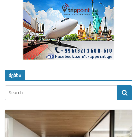
ძებნა